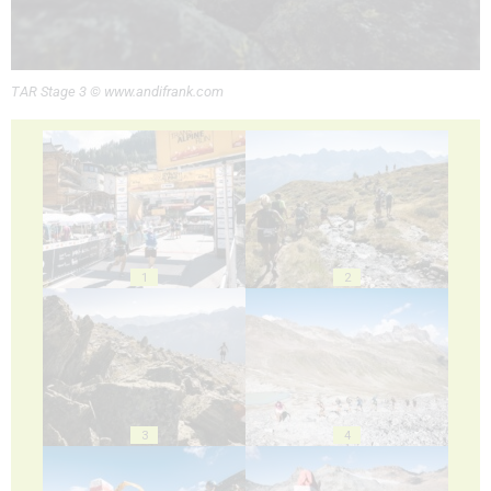
TAR Stage 3 © www.andifrank.com
1
2
3
4