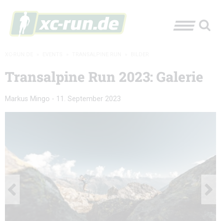
XC-RUN.DE
»
EVENTS
»
TRANSALPINE RUN
»
BILDER
Transalpine Run 2023: Galerie
Markus Mingo
-
11. September 2023