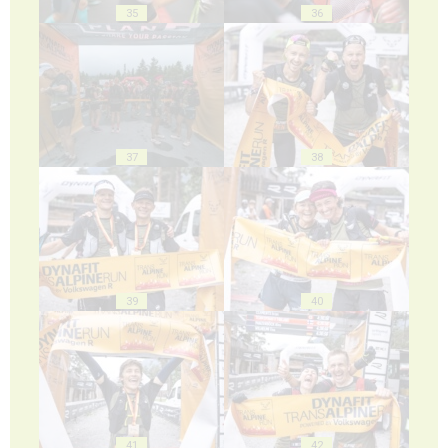
35
36
37
38
39
40
41
42