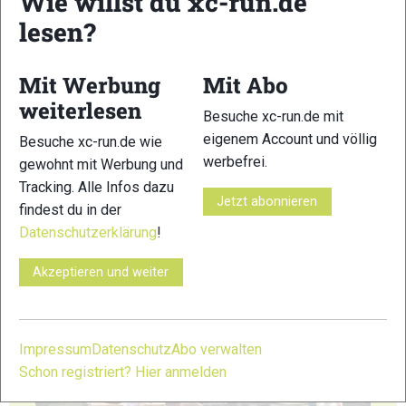
Wie willst du xc-run.de
lesen?
23
24
Mit Werbung
Mit Abo
weiterlesen
Besuche xc-run.de mit
eigenem Account und völlig
Besuche xc-run.de wie
werbefrei.
gewohnt mit Werbung und
25
26
Tracking. Alle Infos dazu
Jetzt abonnieren
findest du in der
Datenschutzerklärung
!
Akzeptieren und weiter
27
28
Impressum
Datenschutz
Abo verwalten
Schon registriert? Hier anmelden