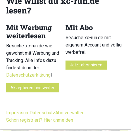
Wie willst du xc-run.de
lesen?
23
24
Mit Werbung
Mit Abo
weiterlesen
Besuche xc-run.de mit
eigenem Account und völlig
Besuche xc-run.de wie
werbefrei.
gewohnt mit Werbung und
25
26
Tracking. Alle Infos dazu
Jetzt abonnieren
findest du in der
Datenschutzerklärung
!
Akzeptieren und weiter
27
28
Impressum
Datenschutz
Abo verwalten
Schon registriert? Hier anmelden