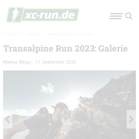
XC-RUN.DE
»
EVENTS
»
TRANSALPINE RUN
»
BILDER
Transalpine Run 2023: Galerie
Markus Mingo
-
11. September 2023