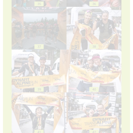
35
36
37
38
39
40
41
42