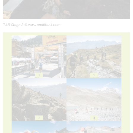
TAR Stage 3 © www.andifrank.com
1
2
3
4