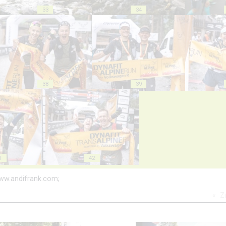
33
34
38
39
1
42
: www.andifrank.com;
Z