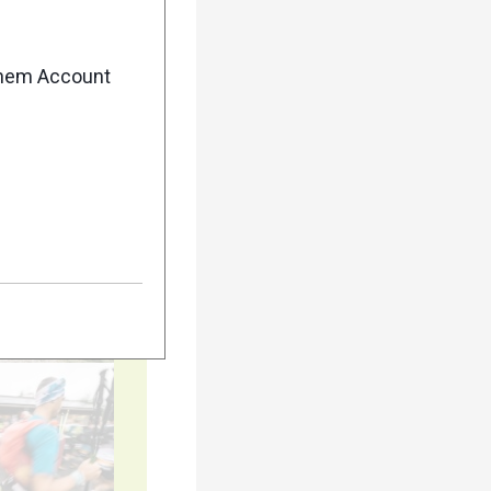
20
enem Account
25
30