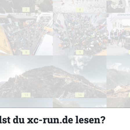
3
4
8
9
13
14
lst du xc-run.de lesen?