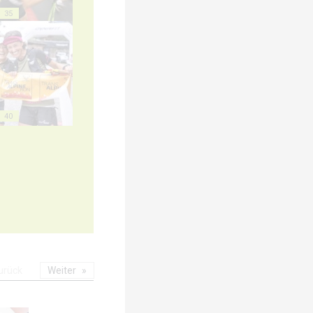
35
40
urück
Weiter