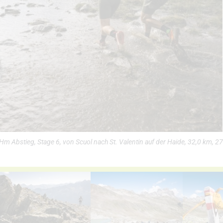
 Abstieg, Stage 6, von Scuol nach St. Valentin auf der Haide, 32,0 km, 2