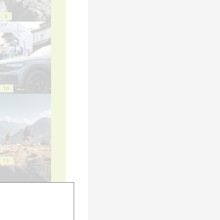
5
10
15