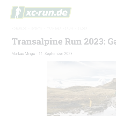
XC-RUN.DE
»
EVENTS
»
TRANSALPINE RUN
»
BILDER
Transalpine Run 2023: Ga
Markus Mingo
-
11. September 2023