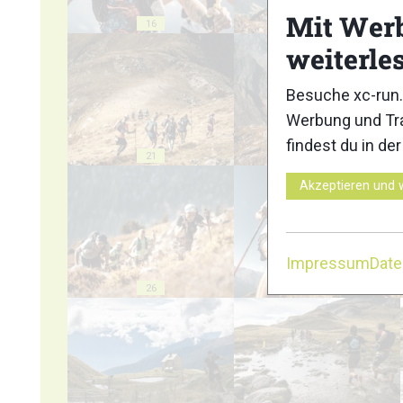
Mit Wer
16
17
weiterle
Besuche xc-run.
Werbung und Tra
findest du in de
21
22
Akzeptieren und 
Impressum
Dat
26
27