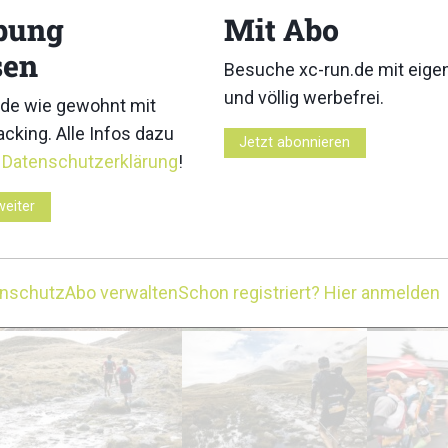
bung
Mit Abo
18
19
sen
Besuche xc-run.de mit eig
und völlig werbefrei.
de wie gewohnt mit
cking. Alle Infos dazu
Jetzt abonnieren
r
Datenschutzerklärung
!
23
24
weiter
enschutz
Abo verwalten
Schon registriert? Hier anmelden
28
29