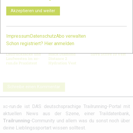
VERWANDTE ARTIKEL
Zurück
Weiter
Akzeptieren und weiter
Impressum
Datenschutz
Abo verwalten
Schon registriert? Hier anmelden
Laufrucksäcke und
Black Diamond
Silva Strive 10 Vest
Laufwesten im xc-
Distance 2
run.de Praxistest
Hydration Vest
Schreibe einen Kommentar
xc-run.de ist DAS deutschsprachige Trailrunning-Portal mit
aktuellen News aus der Szene, einer Traildatenbank,
Trailrunning
-Community und allem was du sonst noch über
deine Lieblingssportart wissen solltest.