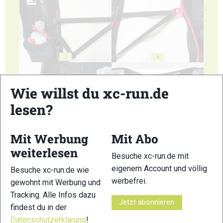
5
6
Wie willst du xc-run.de
lesen?
7
8
Mit Werbung
Mit Abo
weiterlesen
Besuche xc-run.de mit
eigenem Account und völlig
Besuche xc-run.de wie
werbefrei.
gewohnt mit Werbung und
Tracking. Alle Infos dazu
9
10
Jetzt abonnieren
findest du in der
Datenschutzerklärung
!
© Bilder 1 - 10: Felgenhauer;