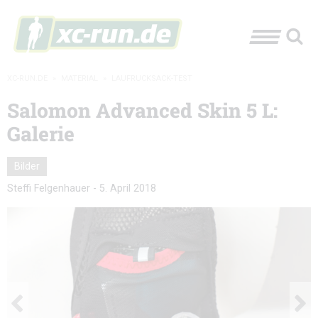
XC-RUN.DE
»
MATERIAL
»
LAUFRUCKSACK-TEST
Salomon Advanced Skin 5 L:
Galerie
Bilder
Steffi Felgenhauer
-
5. April 2018