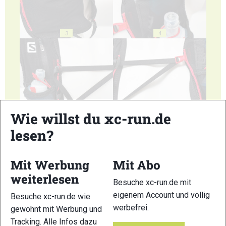
3
4
5
6
Wie willst du xc-run.de
lesen?
Mit Werbung
Mit Abo
weiterlesen
7
8
Besuche xc-run.de mit
eigenem Account und völlig
Besuche xc-run.de wie
werbefrei.
gewohnt mit Werbung und
Tracking. Alle Infos dazu