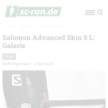
XC-RUN.DE
»
MATERIAL
»
LAUFRUCKSACK-TEST
Salomon Advanced Skin 5 L:
Galerie
Bilder
Steffi Felgenhauer
-
5. April 2018