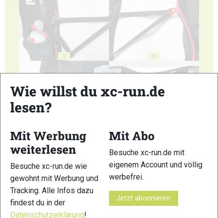
5
6
Wie willst du xc-run.de
lesen?
7
8
Mit Werbung
Mit Abo
weiterlesen
Besuche xc-run.de mit
eigenem Account und völlig
Besuche xc-run.de wie
werbefrei.
gewohnt mit Werbung und
Tracking. Alle Infos dazu
9
10
Jetzt abonnieren
findest du in der
Datenschutzerklärung
!
© Bilder 1 - 10: Felgenhauer;