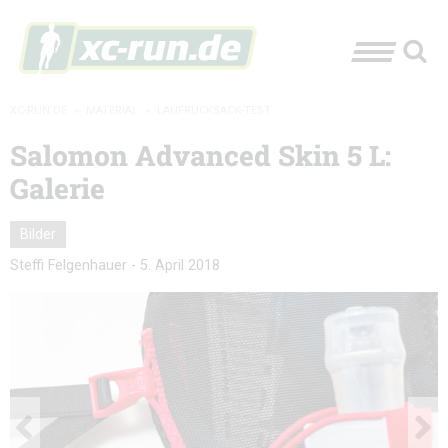
XC-RUN.DE
»
MATERIAL
»
LAUFRUCKSACK-TEST
Salomon Advanced Skin 5 L:
Galerie
Bilder
Steffi Felgenhauer
-
5. April 2018