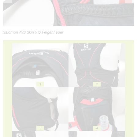
Salomon AVD Skin 5 © Felgenhauer
1
2
3
4