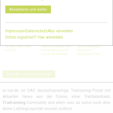
VERWANDTE ARTIKEL
Zurück
Weiter
Akzeptieren und weiter
Impressum
Datenschutz
Abo verwalten
Schon registriert? Hier anmelden
La Sportiva Trail
Laufrucksäcke und
Black Diamond
Vest 5L
Laufwesten im xc-
Distance 2
run.de Praxistest
Hydration Vest
Schreibe einen Kommentar
xc-run.de ist DAS deutschsprachige Trailrunning-Portal mit
aktuellen News aus der Szene, einer Traildatenbank,
Trailrunning
-Community und allem was du sonst noch über
deine Lieblingssportart wissen solltest.