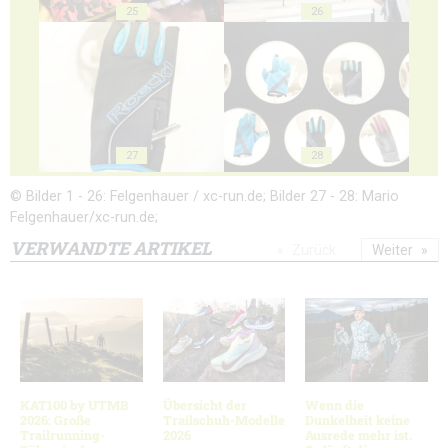
25
26
27
28
© Bilder 1 - 26: Felgenhauer / xc-run.de; Bilder 27 - 28: Mario
Felgenhauer/xc-run.de;
VERWANDTE ARTIKEL
Zurück
Weiter
KAT100 by UTMB
Übersicht der
Wenn die
2026: Große
Trailschuh-Modelle
Dunkelheit keine
Trailrunning-
2026
Ausrede mehr ist.