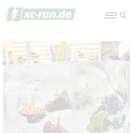
XC-RUN.DE
»
AKTUELLES
»
TOP-ARTIKEL