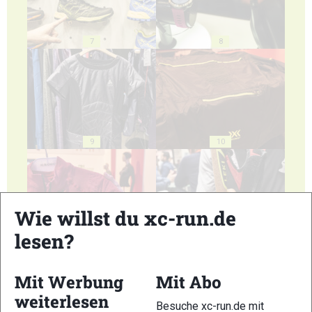
7
8
9
10
Wie willst du xc-run.de
lesen?
11
12
Mit Werbung
Mit Abo
weiterlesen
Besuche xc-run.de mit