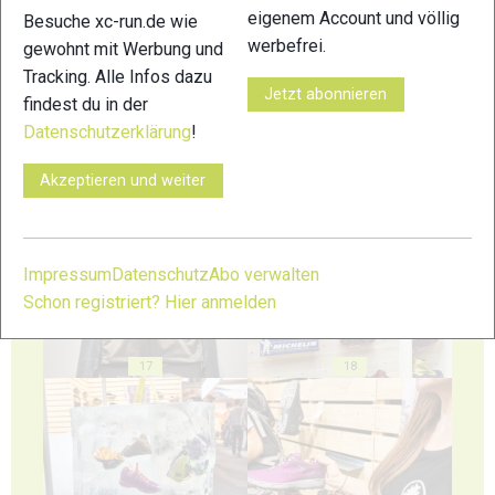
eigenem Account und völlig
Besuche xc-run.de wie
werbefrei.
gewohnt mit Werbung und
13
14
Tracking. Alle Infos dazu
Jetzt abonnieren
findest du in der
Datenschutzerklärung
!
Akzeptieren und weiter
15
16
Impressum
Datenschutz
Abo verwalten
Schon registriert? Hier anmelden
17
18