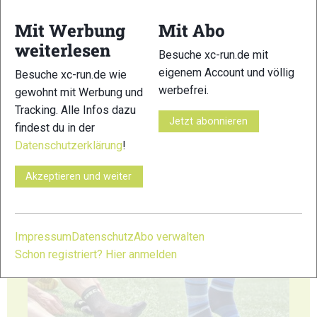
Mit Werbung
Mit Abo
23
24
weiterlesen
Besuche xc-run.de mit
eigenem Account und völlig
Besuche xc-run.de wie
werbefrei.
gewohnt mit Werbung und
Tracking. Alle Infos dazu
Jetzt abonnieren
findest du in der
25
26
Datenschutzerklärung
!
Akzeptieren und weiter
Impressum
Datenschutz
Abo verwalten
27
28
Schon registriert? Hier anmelden