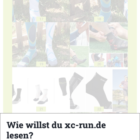
17
18
19
20
21
22
Wie willst du xc-run.de
lesen?