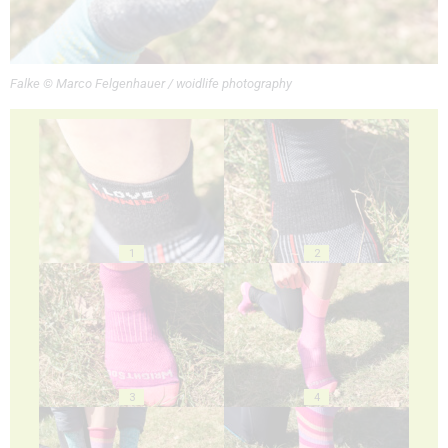
Falke © Marco Felgenhauer / woidlife photography
1
2
3
4