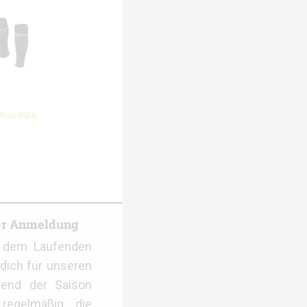
 Run RU4,
er Anmeldung
f dem Laufenden
dich für unseren
rend der Saison
regelmäßig die