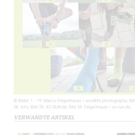
31
32
36
3
© Bilder 1 - 19: Marco Felgenhauer / woidlife photography; Bilder
38: Info; Bild 30: XC-RUN.de; Bild 39: Felgenhauer / xc-run.de;
VERWANDTE ARTIKEL