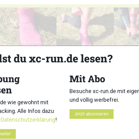
3
4
lst du xc-run.de lesen?
bung
Mit Abo
sen
Besuche xc-run.de mit eig
8
9
und völlig werbefrei.
de wie gewohnt mit
cking. Alle Infos dazu
Jetzt abonnieren
r
Datenschutzerklärung
!
weiter