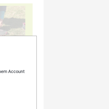
5
enem Account
10