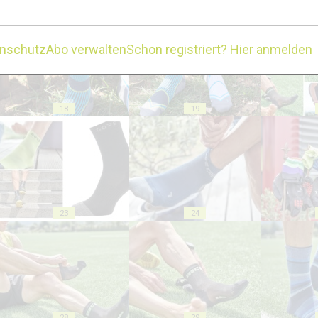
13
14
enschutz
Abo verwalten
Schon registriert? Hier anmelden
18
19
23
24
28
29