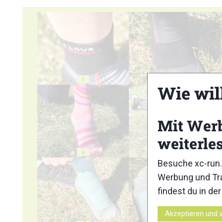
1
2
Wie wil
Mit Wer
weiterle
6
7
Besuche xc-run.
Werbung und Tra
findest du in de
Akzeptieren und 