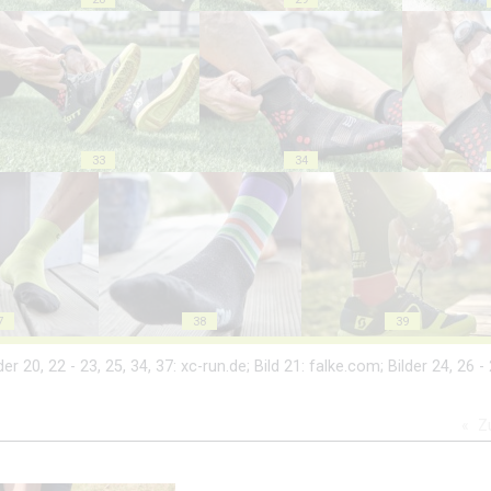
33
34
7
38
39
 20, 22 - 23, 25, 34, 37: xc-run.de; Bild 21: falke.com; Bilder 24, 26 - 2
Z