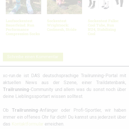
Laufsockentest
Sockentest
Sockentest Falke:
Bauerfeind: Run
Wrightsock:
Cool Tube, Run
Performance
Coolmesh, Stride
RU4, Stabilizing
Compression Socks
Cool
Schreibe einen Kommentar
xc-run.de ist DAS deutschsprachige Trailrunning-Portal mit
aktuellen News aus der Szene, einer Traildatenbank,
Trailrunning
-Community und allem was du sonst noch über
deine Lieblingssportart wissen solltest.
Ob
Trailrunning
-Anfänger oder Profi-Sportler, wir haben
immer ein offenes Ohr für dich! Du kannst uns jederzeit über
das
Kontaktformular
erreichen.