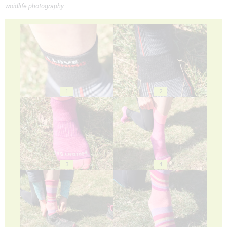
woidlife photography
1
2
3
4