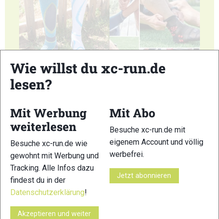
Wie willst du xc-run.de
19
20
lesen?
Mit Werbung
Mit Abo
weiterlesen
Besuche xc-run.de mit
21
22
eigenem Account und völlig
Besuche xc-run.de wie
werbefrei.
gewohnt mit Werbung und
Tracking. Alle Infos dazu
Jetzt abonnieren
findest du in der
Datenschutzerklärung
!
23
24
Akzeptieren und weiter