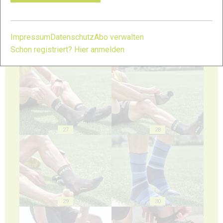
Impressum
Datenschutz
Abo verwalten
Schon registriert? Hier anmelden
25
26
27
28
29
30