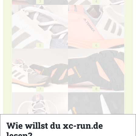
3
4
5
6
7
8
Wie willst du xc-run.de
lesen?
9
10