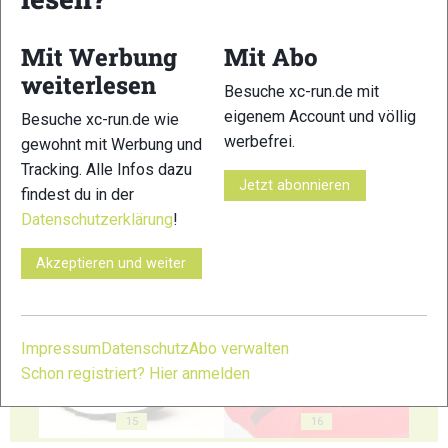
Mit Werbung
Mit Abo
weiterlesen
Besuche xc-run.de mit
eigenem Account und völlig
Besuche xc-run.de wie
11
12
werbefrei.
gewohnt mit Werbung und
Tracking. Alle Infos dazu
Jetzt abonnieren
findest du in der
Datenschutzerklärung
!
Akzeptieren und weiter
13
14
Impressum
Datenschutz
Abo verwalten
Schon registriert? Hier anmelden
15
16