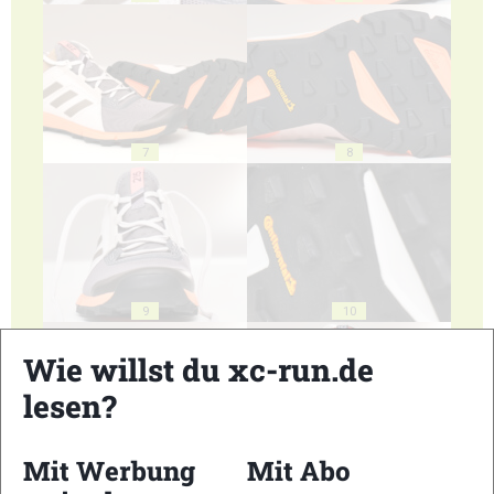
7
8
9
10
Wie willst du xc-run.de
lesen?
Mit Werbung
Mit Abo
11
12