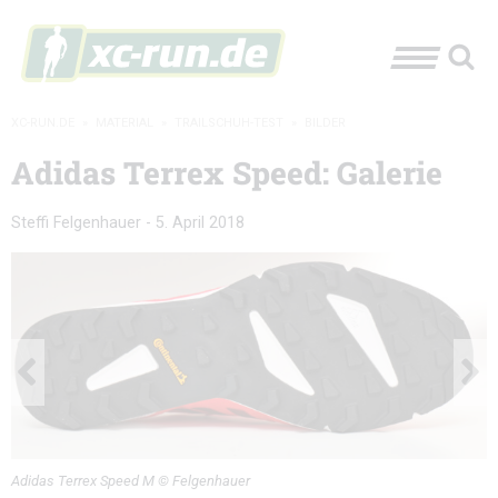
XC-RUN.DE
»
MATERIAL
»
TRAILSCHUH-TEST
»
BILDER
Adidas Terrex Speed: Galerie
Steffi Felgenhauer
-
5. April 2018
Adidas Terrex Speed M © Felgenhauer