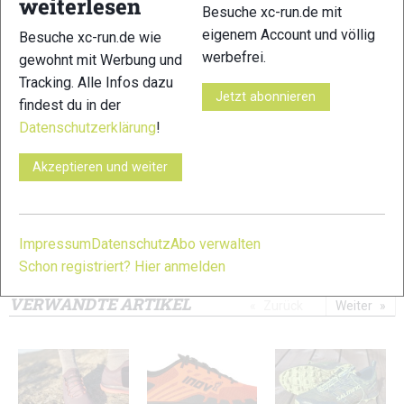
weiterlesen
Besuche xc-run.de mit
eigenem Account und völlig
Besuche xc-run.de wie
werbefrei.
gewohnt mit Werbung und
Tracking. Alle Infos dazu
Jetzt abonnieren
findest du in der
13
14
Datenschutzerklärung
!
Akzeptieren und weiter
15
16
Impressum
Datenschutz
Abo verwalten
Schon registriert? Hier anmelden
© Bilder 1 - 16: Felgenhauer;
VERWANDTE ARTIKEL
Zurück
Weiter