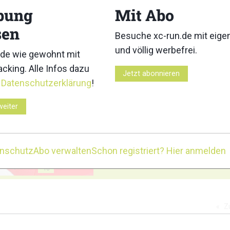
bung
Mit Abo
8
9
sen
Besuche xc-run.de mit eig
und völlig werbefrei.
de wie gewohnt mit
cking. Alle Infos dazu
Jetzt abonnieren
r
Datenschutzerklärung
!
13
14
weiter
enschutz
Abo verwalten
Schon registriert? Hier anmelden
16
Z