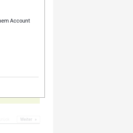
10
enem Account
15
urück
Weiter