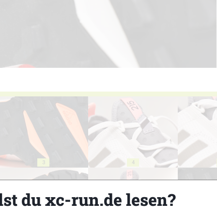
3
4
lst du xc-run.de lesen?