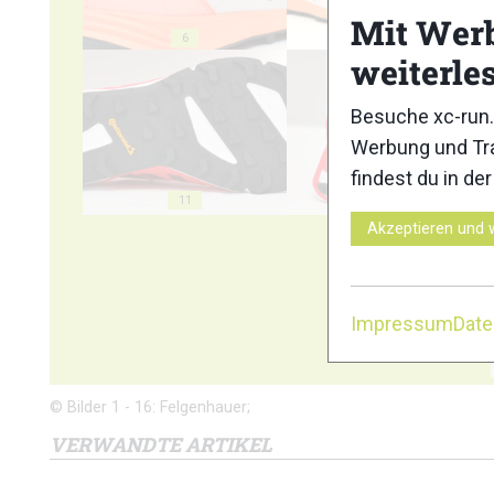
Mit Wer
6
7
weiterle
Besuche xc-run.
Werbung und Tra
findest du in de
11
12
Akzeptieren und 
Impressum
Dat
© Bilder 1 - 16: Felgenhauer;
VERWANDTE ARTIKEL