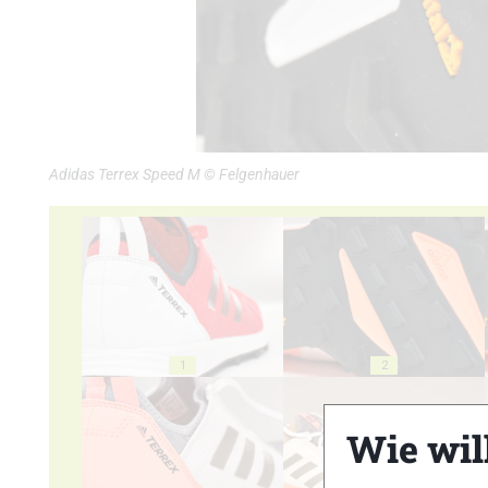
Adidas Terrex Speed M © Felgenhauer
1
2
Wie wil