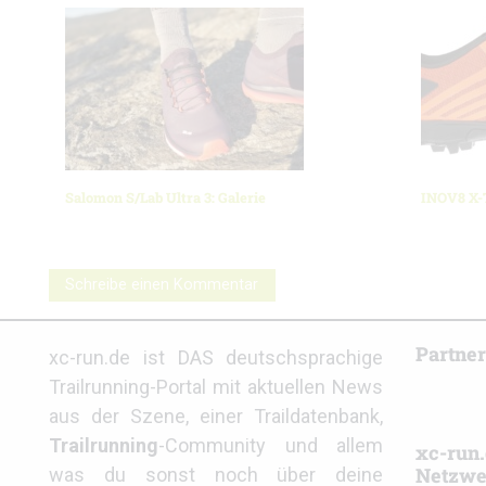
Salomon S/Lab Ultra 3: Galerie
INOV8 X-T
Schreibe einen Kommentar
Partne
xc-run.de ist DAS deutschsprachige
Trailrunning-Portal mit aktuellen News
aus der Szene, einer Traildatenbank,
Trailrunning
-Community und allem
xc-run.
Netzwe
was du sonst noch über deine