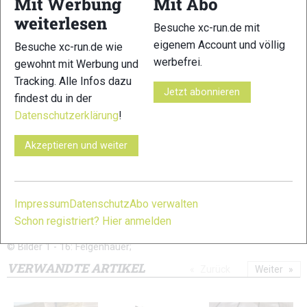
Mit Werbung
Mit Abo
weiterlesen
11
12
Besuche xc-run.de mit
eigenem Account und völlig
Besuche xc-run.de wie
werbefrei.
gewohnt mit Werbung und
Tracking. Alle Infos dazu
Jetzt abonnieren
findest du in der
Datenschutzerklärung
!
13
14
Akzeptieren und weiter
Impressum
Datenschutz
Abo verwalten
Schon registriert? Hier anmelden
15
16
© Bilder 1 - 16: Felgenhauer;
VERWANDTE ARTIKEL
Zurück
Weiter