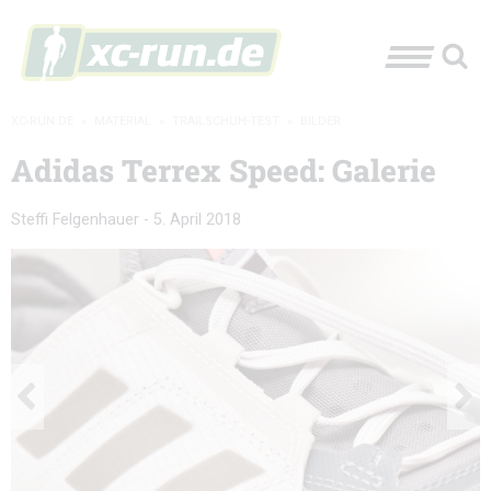
XC-RUN.DE
»
MATERIAL
»
TRAILSCHUH-TEST
»
BILDER
Adidas Terrex Speed: Galerie
Steffi Felgenhauer
-
5. April 2018