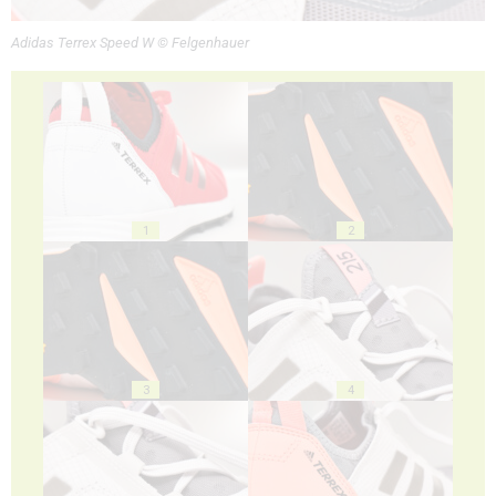
Adidas Terrex Speed W © Felgenhauer
1
2
3
4