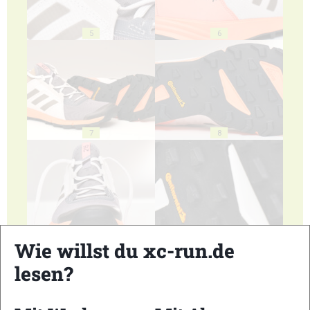
5
6
7
8
9
10
Wie willst du xc-run.de
lesen?