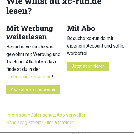
Wie willst du xc-run.de
lesen?
Gewicht:
260 g (Gr. 42)
Sprengung:
0 Millimeter
Mit Werbung
Mit Abo
Empf. Verkaufspreis:
165 €
weiterlesen
Besuche xc-run.de mit
eigenem Account und völlig
Besuche xc-run.de wie
werbefrei.
gewohnt mit Werbung und
Vergleichbare Schuhe
Tracking. Alle Infos dazu
Jetzt abonnieren
findest du in der
Scott Supertrac RC Ultra
Datenschutzerklärung
!
Salomon S/LAB Ultra 2
Akzeptieren und weiter
Scott Kinabalu Power
TESTERGEBNIS
Impressum
Datenschutz
Abo verwalten
Schon registriert? Hier anmelden
Verarbeitung
14 von 15