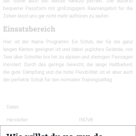
der Sohle auch bei Nässe nahezu perfekt. Die äußerst
bequeme Passform mit großzügigem Raumangebot für die
Zehen lässt uns gar nicht mehr aufhören zu laufen.
Einsatzbereich
Hier ist der Name Programm: Ein Schuh, der für die ganz
langen Kanten geeignet ist und dabei jegliches Gelände, von
Teer über Schotter bis hin zu alpinen und steinigen Passagen
meistert. Durch das geringe Gewicht, die lange Haltbarkeit,
die gute Dämpfung und die hohe Flexibilität ist er aber auch
der perfekte Schuh für den normalen Trainingsalltag.
Daten
Hersteller:
INOV8
Modell:
Terraultra G 260