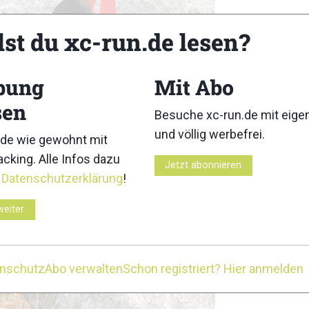
lst du xc-run.de lesen?
bung
Mit Abo
sen
Besuche xc-run.de mit eig
und völlig werbefrei.
de wie gewohnt mit
cking. Alle Infos dazu
Jetzt abonnieren
r
Datenschutzerklärung
!
weiter
enschutz
Abo verwalten
Schon registriert? Hier anmelden