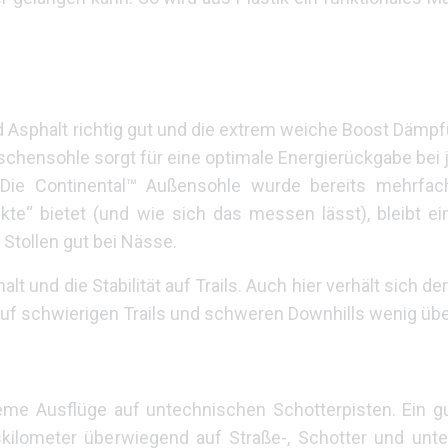
d Asphalt richtig gut und die extrem weiche Boost Dämpf
chensohle sorgt für eine optimale Energierückgabe bei
Die Continental™ Außensohle wurde bereits mehrfach
kte“ bietet (und wie sich das messen lässt), bleibt e
r Stollen gut bei Nässe.
alt und die Stabilität auf Trails. Auch hier verhält sich de
auf schwierigen Trails und schweren Downhills wenig üb
eme Ausflüge auf untechnischen Schotterpisten. Ein gut
gskilometer überwiegend auf Straße-, Schotter und unt