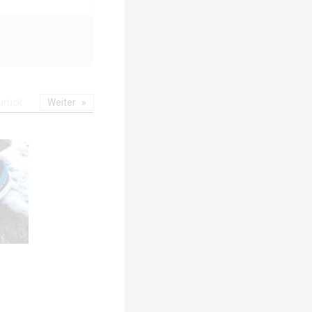
urück
Weiter