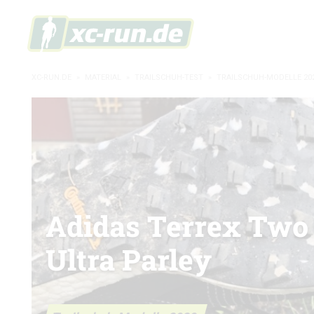
XC-RUN.DE
»
MATERIAL
»
TRAILSCHUH-TEST
»
TRAILSCHUH-MODELLE 20
Adidas Terrex Two
Ultra Parley