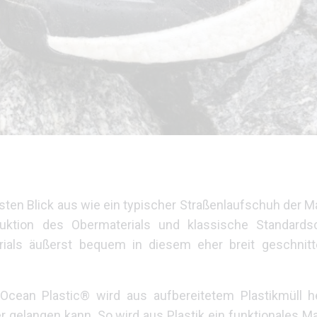
rsten Blick aus wie ein typischer Straßenlaufschuh der M
uktion des Obermaterials und klassische Standardsc
ials äußerst bequem in diesem eher breit geschnitt
cean Plastic® wird aus aufbereitetem Plastikmüll her
gelangen kann. So wird aus Plastik ein funktionales Mate