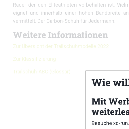
Racer der den Eliteathleten vorbehalten ist. Vie
eignet und innerhalb einer hohen Bandbreite an
vermittelt. Der Carbon-Schuh für Jedermann.
Weitere Informationen
Zur Übersicht der Trailschuhmodelle 2022
Zur Klassifizierung
Trailschuh-ABC (Glossar)
Wie wil
Mit Wer
weiterle
Besuche xc-run.