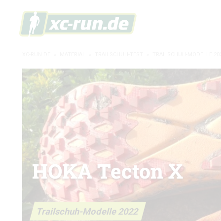
XC-RUN.DE
»
MATERIAL
»
TRAILSCHUH-TEST
»
TRAILSCHUH-MODELLE 20
HOKA Tecton X
Trailschuh-Modelle 2022