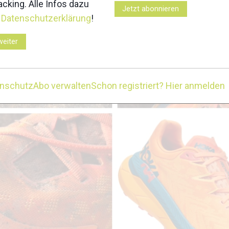
cking. Alle Infos dazu
Jetzt abonnieren
r
Datenschutzerklärung
!
weiter
enschutz
Abo verwalten
Schon registriert? Hier anmelden