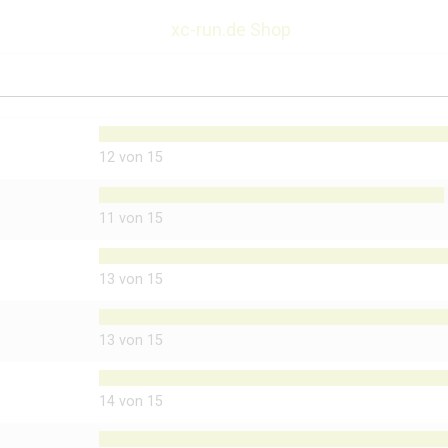
xc-run.de Shop
12 von 15
11 von 15
13 von 15
13 von 15
14 von 15