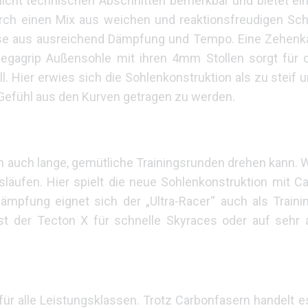
nicht technischen Abschnitten bemerkbar und bietet ei
urch einen Mix aus weichen und reaktionsfreudigen Sc
ose aus ausreichend Dämpfung und Tempo. Eine Zehenk
egagrip Außensohle mit ihren 4mm Stollen sorgt für d
 Hier erwies sich die Sohlenkonstruktion als zu steif 
 Gefühl aus den Kurven getragen zu werden.
 auch lange, gemütliche Trainingsrunden drehen kann. 
släufen. Hier spielt die neue Sohlenkonstruktion mit C
 Dämpfung eignet sich der „Ultra-Racer“ auch als Train
st der Tecton X für schnelle Skyraces oder auf sehr
h für alle Leistungsklassen. Trotz Carbonfasern handelt 