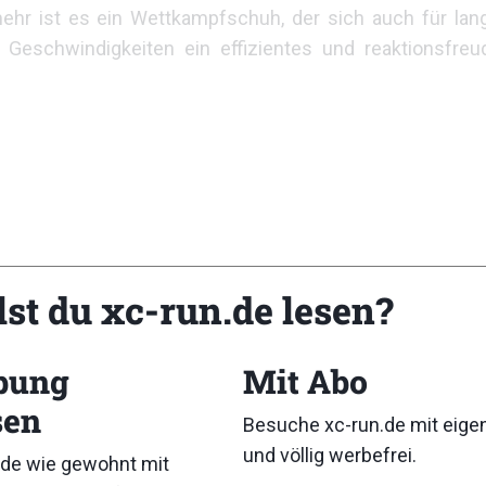
lmehr ist es ein Wettkampfschuh, der sich auch für lan
 Geschwindigkeiten ein effizientes und reaktionsfreu
lst du xc-run.de lesen?
bung
Mit Abo
sen
Besuche xc-run.de mit eig
und völlig werbefrei.
de wie gewohnt mit