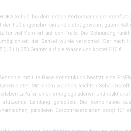
her HOKA Schuh, bei dem neben Performance der Komfort
lt den Fuß angenehm ein und bietet gewohnt guten Halt un
 für viel Komfort auf den Trails. Die Schnürung funktio
umöglichkeit der Senkel wurde verzichtet. Der nach H
 45 (US11) 250 Gramm auf die Waage und kostet 210 €.
ßensohle mit Lite-Base-Konstruktion besitzt eine ProF
tärken bietet. Mit einem weichen, leichten Schaumstoff
 erleben La?ufer einen energiegeladenen und reaktions
nd stützende Landung genießen. Die Kombination a
namischen, parallelen Carbonfaserplatten sorgt für e