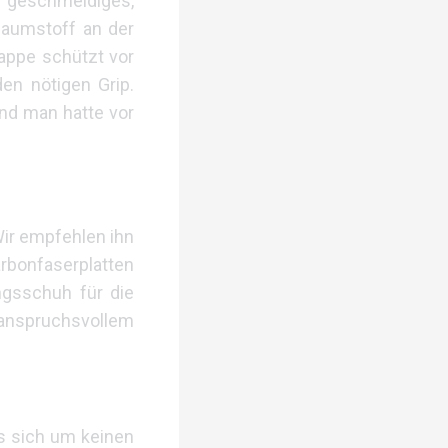
n geschmeidiges,
haumstoff an der
appe schützt vor
en nötigen Grip.
und man hatte vor
Wir empfehlen ihn
arbonfaserplatten
ingsschuh für die
 anspruchsvollem
es sich um keinen