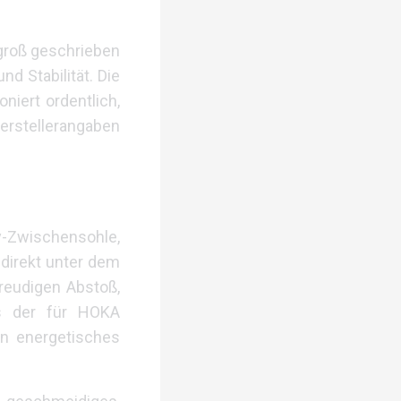
 groß geschrieben
d Stabilität. Die
niert ordentlich,
erstellerangaben
ly-Zwischensohle,
 direkt unter dem
freudigen Abstoß,
us der für HOKA
in energetisches