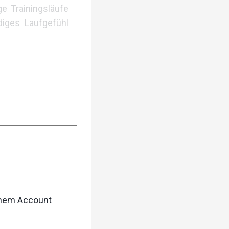
ge Trainingsläufe
diges Laufgefühl
enem Account