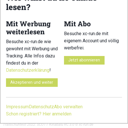
lesen?
Mit Werbung
Mit Abo
weiterlesen
Besuche xc-run.de mit
eigenem Account und völlig
Besuche xc-run.de wie
werbefrei.
gewohnt mit Werbung und
Tracking. Alle Infos dazu
Jetzt abonnieren
findest du in der
Datenschutzerklärung
!
Akzeptieren und weiter
Impressum
Datenschutz
Abo verwalten
Schon registriert? Hier anmelden
Trailschuhtest 2022: SCOTT Kinabalu RC 3.0 © xc-run.de