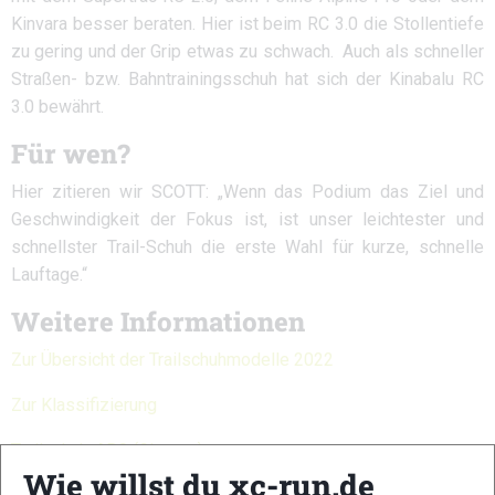
Kinvara besser beraten. Hier ist beim RC 3.0 die Stollentiefe
zu gering und der Grip etwas zu schwach. Auch als schneller
Straßen- bzw. Bahntrainingsschuh hat sich der Kinabalu RC
3.0 bewährt.
Für wen?
Hier zitieren wir SCOTT: „Wenn das Podium das Ziel und
Geschwindigkeit der Fokus ist, ist unser leichtester und
schnellster Trail-Schuh die erste Wahl für kurze, schnelle
Lauftage.“
Weitere Informationen
Zur Übersicht der Trailschuhmodelle 2022
Zur Klassifizierung
Trailschuh-ABC (Glossar)
Wie willst du xc-run.de