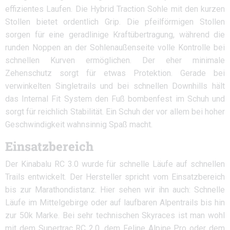
effizientes Laufen. Die Hybrid Traction Sohle mit den kurzen
Stollen bietet ordentlich Grip. Die pfeilförmigen Stollen
sorgen für eine geradlinige Kraftübertragung, während die
runden Noppen an der Sohlenaußenseite volle Kontrolle bei
schnellen Kurven ermöglichen. Der eher minimale
Zehenschutz sorgt für etwas Protektion. Gerade bei
verwinkelten Singletrails und bei schnellen Downhills hält
das Internal Fit System den Fuß bombenfest im Schuh und
sorgt für reichlich Stabilität. Ein Schuh der vor allem bei hoher
Geschwindigkeit wahnsinnig Spaß macht.
Einsatzbereich
Der Kinabalu RC 3.0 wurde für schnelle Läufe auf schnellen
Trails entwickelt. Der Hersteller spricht vom Einsatzbereich
bis zur Marathondistanz. Hier sehen wir ihn auch: Schnelle
Läufe im Mittelgebirge oder auf laufbaren Alpentrails bis hin
zur 50k Marke. Bei sehr technischen Skyraces ist man wohl
mit dem Supertrac RC 2.0, dem Feline Alpine Pro oder dem