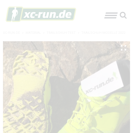
XC-RUN.DE
»
MATERIAL
»
TRAILSCHUH-TEST
»
TRAILSCHUH-MODELLE 2022