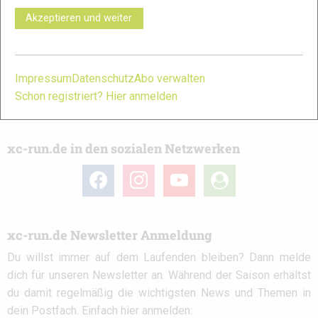
Ob
Trailrunning
-Anfänger oder Profi-Sportler, wir haben
Akzeptieren und weiter
immer ein offenes Ohr für dich! Du kannst uns jederzeit über
das
Kontaktformular
erreichen.
Impressum
Datenschutz
Abo verwalten
Partner
Schon registriert? Hier anmelden
xc-run.de in den sozialen Netzwerken
facebook
instagram
youtube
user-
circle
xc-run.de Newsletter Anmeldung
Du willst immer auf dem Laufenden bleiben? Dann melde
dich für unseren Newsletter an. Während der Saison erhältst
du damit regelmäßig die wichtigsten News und Themen in
dein Postfach. Einfach hier anmelden: