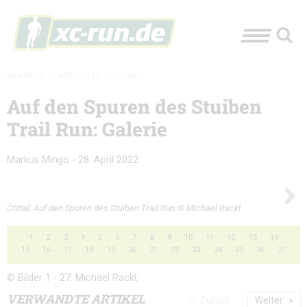
XC-RUN.DE
»
AKTUELLES
»
FOTOS
Auf den Spuren des Stuiben
Trail Run: Galerie
Markus Mingo
-
28. April 2022
Ötztal: Auf den Spuren des Stuiben Trail Run © Michael Rackl
1
2
3
4
5
6
7
8
9
10
11
12
13
14
15
16
17
18
19
20
21
22
23
24
25
26
27
© Bilder 1 - 27: Michael Rackl;
VERWANDTE ARTIKEL
Zurück
Weiter