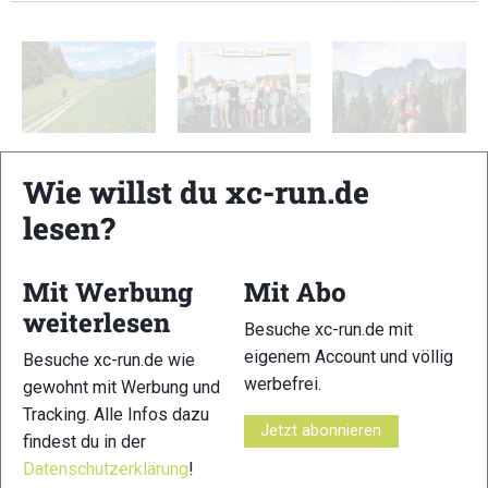
Bildergalerie
3Kings3Hills 2026:
Walser Trail
Dynafit und OTF
Galerie
Challenge 2026
Wie willst du xc-run.de
Trailrunning
Gallerie
Strecken
lesen?
Mit Werbung
Mit Abo
Schreibe einen Kommentar
weiterlesen
Besuche xc-run.de mit
eigenem Account und völlig
Besuche xc-run.de wie
xc-run.de ist DAS deutschsprachige Trailrunning-Portal mit
werbefrei.
gewohnt mit Werbung und
aktuellen News aus der Szene, einer Traildatenbank,
Tracking. Alle Infos dazu
Trailrunning
-Community und allem was du sonst noch über
Jetzt abonnieren
findest du in der
deine Lieblingssportart wissen solltest.
Datenschutzerklärung
!