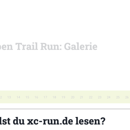
en Trail Run: Galerie
12
13
14
15
16
17
18
19
20
21
22
23
24
25
26
lst du xc-run.de lesen?
Z