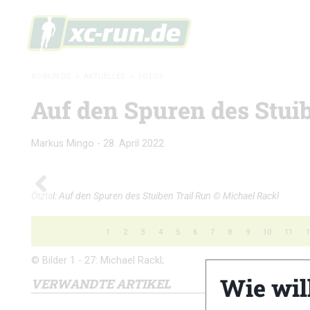
XC-RUN.DE
»
AKTUELLES
»
FOTOS
Auf den Spuren des Stuib
Markus Mingo
-
28. April 2022
Ötztal: Auf den Spuren des Stuiben Trail Run © Michael Rackl
1
2
3
4
5
6
7
8
9
10
11
© Bilder 1 - 27: Michael Rackl;
Wie wil
VERWANDTE ARTIKEL