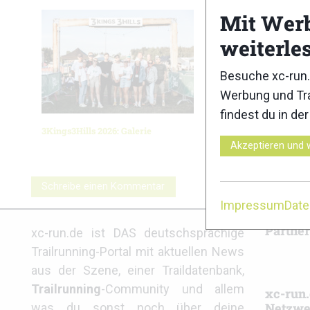
Mit Wer
weiterle
Besuche xc-run.
Werbung und Tra
findest du in de
3Kings3Hills 2026: Galerie
Walser Tr
Akzeptieren und 
Schreibe einen Kommentar
Impressum
Dat
Partne
xc-run.de ist DAS deutschsprachige
Trailrunning-Portal mit aktuellen News
aus der Szene, einer Traildatenbank,
Trailrunning
-Community und allem
xc-run.
Netzwe
was du sonst noch über deine