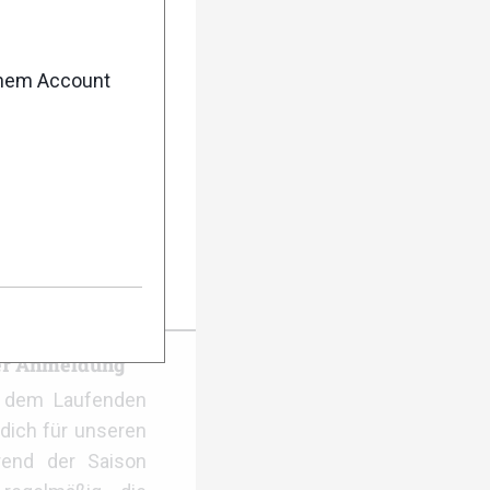
enem Account
lerie
er Anmeldung
f dem Laufenden
dich für unseren
rend der Saison