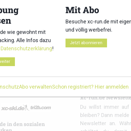
bung
Mit Abo
sen
Besuche xc-run.de mit eig
und völlig werbefrei.
de wie gewohnt mit
cking. Alle Infos dazu
Jetzt abonnieren
r
Datenschutzerklärung
!
ail Challenge 2026 Gallerie
XC-RUN.DE beim ZUT2026: Ga
weiter
enschutz
Abo verwalten
Schon registriert? Hier anmelden
r
xc-run.de Newslett
Du willst immer au
bleiben? Dann melde 
Newsletter an. Wäh
de in den sozialen
rken