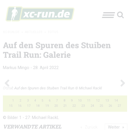
XC-RUN.DE
»
AKTUELLES
»
FOTOS
Auf den Spuren des Stuiben
Trail Run: Galerie
Markus Mingo
-
28. April 2022
Ötztal: Auf den Spuren des Stuiben Trail Run © Michael Rackl
1
2
3
4
5
6
7
8
9
10
11
12
13
14
15
16
17
18
19
20
21
22
23
24
25
26
27
© Bilder 1 - 27: Michael Rackl;
VERWANDTE ARTIKEL
Zurück
Weiter