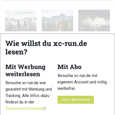
3Kings3Hills 2026:
Walser Trail
XC-RUN.DE beim
Wie willst du xc-run.de
Galerie
Challenge 2026
ZUT2026: Galerie
Gallerie
lesen?
Mit Werbung
Mit Abo
Schreibe einen Kommentar
weiterlesen
Besuche xc-run.de mit
eigenem Account und völlig
xc-run.de ist DAS deutschsprachige Trailrunning-Portal mit
Besuche xc-run.de wie
aktuellen News aus der Szene, einer Traildatenbank,
werbefrei.
gewohnt mit Werbung und
Trailrunning
-Community und allem was du sonst noch über
Tracking. Alle Infos dazu
Jetzt abonnieren
deine Lieblingssportart wissen solltest.
findest du in der
Datenschutzerklärung
!
Ob
Trailrunning
-Anfänger oder Profi-Sportler, wir haben