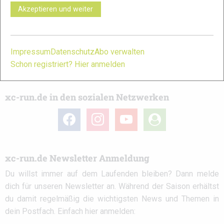
immer ein offenes Ohr für dich! Du kannst uns jederzeit über
Akzeptieren und weiter
das
Kontaktformular
erreichen.
Partner
Impressum
Datenschutz
Abo verwalten
Schon registriert? Hier anmelden
xc-run.de in den sozialen Netzwerken
facebook
instagram
youtube
user-
circle
xc-run.de Newsletter Anmeldung
Du willst immer auf dem Laufenden bleiben? Dann melde
dich für unseren Newsletter an. Während der Saison erhältst
du damit regelmäßig die wichtigsten News und Themen in
dein Postfach. Einfach hier anmelden: