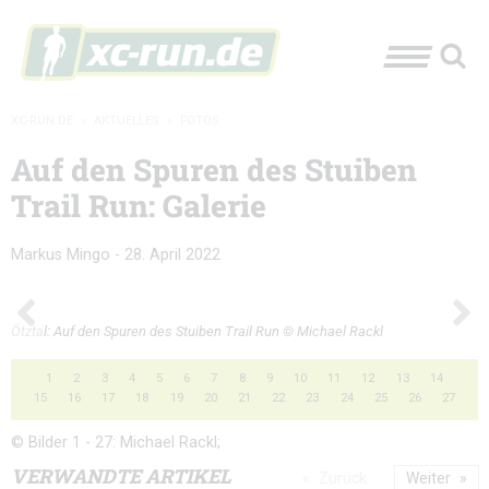
XC-RUN.DE
»
AKTUELLES
»
FOTOS
Auf den Spuren des Stuiben
Trail Run: Galerie
Markus Mingo
-
28. April 2022
Ötztal: Auf den Spuren des Stuiben Trail Run © Michael Rackl
1
2
3
4
5
6
7
8
9
10
11
12
13
14
15
16
17
18
19
20
21
22
23
24
25
26
27
© Bilder 1 - 27: Michael Rackl;
VERWANDTE ARTIKEL
Zurück
Weiter