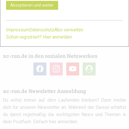
immer ein offenes Ohr für dich! Du kannst uns jederzeit über
Akzeptieren und weiter
das
Kontaktformular
erreichen.
Partner
Impressum
Datenschutz
Abo verwalten
Schon registriert? Hier anmelden
xc-run.de in den sozialen Netzwerken
facebook
instagram
youtube
user-
circle
xc-run.de Newsletter Anmeldung
Du willst immer auf dem Laufenden bleiben? Dann melde
dich für unseren Newsletter an. Während der Saison erhältst
du damit regelmäßig die wichtigsten News und Themen in
dein Postfach. Einfach hier anmelden: