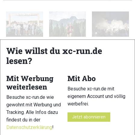
3Kings3Hills 2026:
Walser Trail
XC-RUN.DE beim
Wie willst du xc-run.de
Galerie
Challenge 2026
ZUT2026: Galerie
Gallerie
lesen?
Mit Werbung
Mit Abo
Schreibe einen Kommentar
weiterlesen
Besuche xc-run.de mit
eigenem Account und völlig
xc-run.de ist DAS deutschsprachige Trailrunning-Portal mit
Besuche xc-run.de wie
aktuellen News aus der Szene, einer Traildatenbank,
werbefrei.
gewohnt mit Werbung und
Trailrunning
-Community und allem was du sonst noch über
Tracking. Alle Infos dazu
Jetzt abonnieren
deine Lieblingssportart wissen solltest.
findest du in der
Datenschutzerklärung
!
Ob
Trailrunning
-Anfänger oder Profi-Sportler, wir haben