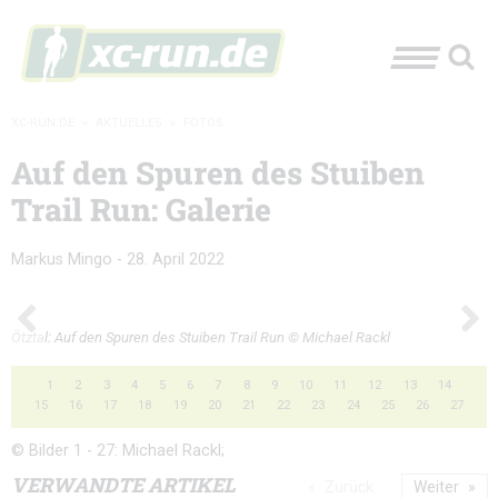
XC-RUN.DE
»
AKTUELLES
»
FOTOS
Auf den Spuren des Stuiben
Trail Run: Galerie
Markus Mingo
-
28. April 2022
Ötztal: Auf den Spuren des Stuiben Trail Run © Michael Rackl
1
2
3
4
5
6
7
8
9
10
11
12
13
14
15
16
17
18
19
20
21
22
23
24
25
26
27
© Bilder 1 - 27: Michael Rackl;
VERWANDTE ARTIKEL
Zurück
Weiter