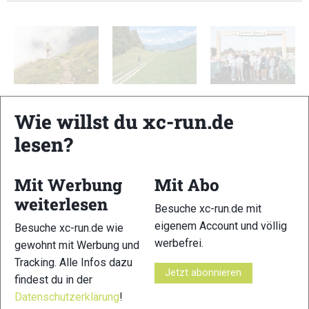
KAT100 by UTMB:
Bildergalerie
3Kings3Hills 2026:
Galerie
Dynafit und OTF
Galerie
Wie willst du xc-run.de
Trailrunning
Strecken
lesen?
Mit Werbung
Mit Abo
Schreibe einen Kommentar
weiterlesen
Besuche xc-run.de mit
eigenem Account und völlig
Besuche xc-run.de wie
xc-run.de ist DAS deutschsprachige Trailrunning-Portal mit
werbefrei.
gewohnt mit Werbung und
aktuellen News aus der Szene, einer Traildatenbank,
Tracking. Alle Infos dazu
Trailrunning
-Community und allem was du sonst noch über
Jetzt abonnieren
findest du in der
deine Lieblingssportart wissen solltest.
Datenschutzerklärung
!