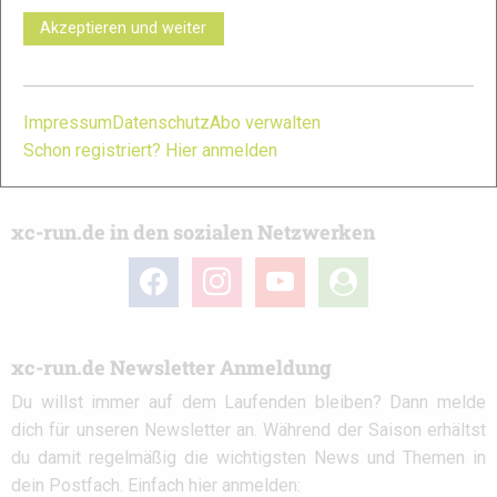
Ob
Trailrunning
-Anfänger oder Profi-Sportler, wir haben
Akzeptieren und weiter
immer ein offenes Ohr für dich! Du kannst uns jederzeit über
das
Kontaktformular
erreichen.
Impressum
Datenschutz
Abo verwalten
Partner
Schon registriert? Hier anmelden
xc-run.de in den sozialen Netzwerken
facebook
instagram
youtube
user-
circle
xc-run.de Newsletter Anmeldung
Du willst immer auf dem Laufenden bleiben? Dann melde
dich für unseren Newsletter an. Während der Saison erhältst
du damit regelmäßig die wichtigsten News und Themen in
dein Postfach. Einfach hier anmelden: