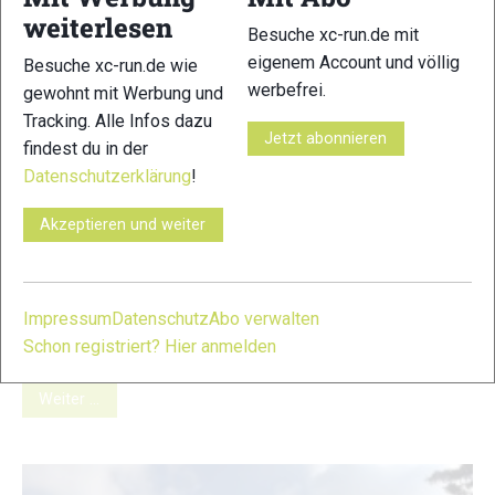
weiterlesen
Besuche xc-run.de mit
eigenem Account und völlig
Besuche xc-run.de wie
werbefrei.
gewohnt mit Werbung und
Tracking. Alle Infos dazu
Jetzt abonnieren
findest du in der
Datenschutzerklärung
!
Transalpine Run 2019: Galerie
Akzeptieren und weiter
Fotos
Markus Mingo
-
2. September 2019
Transalpine Run Etappe 2 © www.andifrank.com 1 2 3 4 5 6 7
Impressum
Datenschutz
Abo verwalten
8 9 10 11 12 13 14 15 16 17 18 19 20 © Bilder 1, 4, 11, 17:
Schon registriert? Hier anmelden
www.andifrank.com; Bilder 2, 6, 12 – 14, 18: Klaus Fengler;
Bilder 3, 9, 15 – 16: Harald Wisthaler; Bilder 5, 7: PlanB; Bild
Weiter …