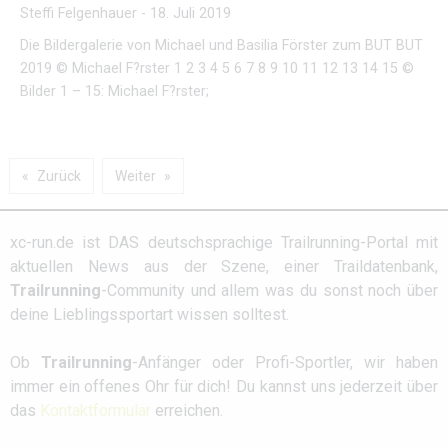
Steffi Felgenhauer
-
18. Juli 2019
Die Bildergalerie von Michael und Basilia Förster zum BUT BUT
2019 © Michael F?rster 1 2 3 4 5 6 7 8 9 10 11 12 13 14 15 ©
Bilder 1 – 15: Michael F?rster;
Zurück
Weiter
xc-run.de ist DAS deutschsprachige Trailrunning-Portal mit
aktuellen News aus der Szene, einer Traildatenbank,
Trailrunning
-Community und allem was du sonst noch über
deine Lieblingssportart wissen solltest.
Ob
Trailrunning
-Anfänger oder Profi-Sportler, wir haben
immer ein offenes Ohr für dich! Du kannst uns jederzeit über
das
Kontaktformular
erreichen.