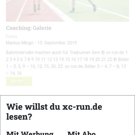
Coaching: Galerie
Fotos
Markus Mingo
-
13. September 2019
Bahnintervalle machen auch für Trailrunner Sinn © xc-run.de 1
2 3 4 5 6 7 8 9 10 11 12 13 14 15 16 17 18 19 20 21 22 © Bilder
1 – 2, 5, 9 – 10, 12, 15, 20, 22: xc-run.de; Bilder 3 – 4, 7 – 8, 13
– 14, 16
Weiter …
Wie willst du xc-run.de
lesen?
Mit Werbung
Mit Abo