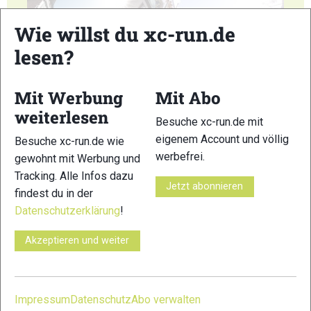
Wie willst du xc-run.de
lesen?
Mit Werbung
Mit Abo
23
24
weiterlesen
Besuche xc-run.de mit
eigenem Account und völlig
Besuche xc-run.de wie
werbefrei.
gewohnt mit Werbung und
Tracking. Alle Infos dazu
Jetzt abonnieren
findest du in der
25
26
Datenschutzerklärung
!
Akzeptieren und weiter
27
28
Impressum
Datenschutz
Abo verwalten