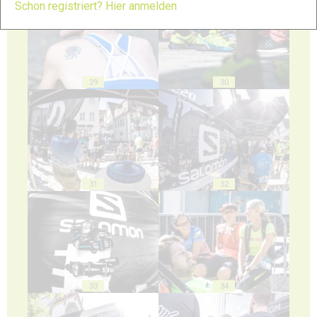
Schon registriert? Hier anmelden
29
30
31
32
33
34