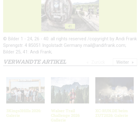
41
© Bilder 1 - 24, 26 - 40: all rights reserved /copyright by Andi Frank
Sprengstr. 4 85051 Ingolstadt Germany mail@andifrank.com;
Bilder 25, 41: Andi Frank;
VERWANDTE ARTIKEL
Zurück
Weiter
3Kings3Hills 2026:
Walser Trail
XC-RUN.DE beim
Galerie
Challenge 2026
ZUT2026: Galerie
Gallerie