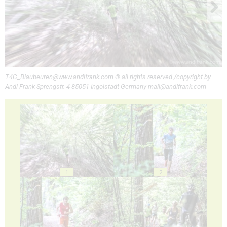
T4G_Blaubeuren@www.andifrank.com © all rights reserved /copyright by
Andi Frank Sprengstr. 4 85051 Ingolstadt Germany mail@andifrank.com
1
2