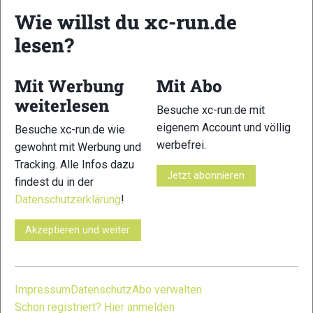
Wie willst du xc-run.de
lesen?
23
24
Mit Werbung
Mit Abo
weiterlesen
Besuche xc-run.de mit
eigenem Account und völlig
Besuche xc-run.de wie
werbefrei.
gewohnt mit Werbung und
Tracking. Alle Infos dazu
25
26
Jetzt abonnieren
findest du in der
Datenschutzerklärung
!
Akzeptieren und weiter
27
28
Impressum
Datenschutz
Abo verwalten
Schon registriert? Hier anmelden