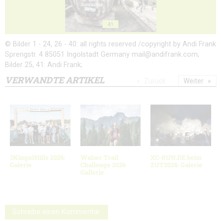
41
© Bilder 1 - 24, 26 - 40: all rights reserved /copyright by Andi Frank
Sprengstr. 4 85051 Ingolstadt Germany mail@andifrank.com;
Bilder 25, 41: Andi Frank;
VERWANDTE ARTIKEL
Zurück
Weiter
3Kings3Hills 2026:
Walser Trail
XC-RUN.DE beim
Galerie
Challenge 2026
ZUT2026: Galerie
Gallerie
Schreibe einen Kommentar