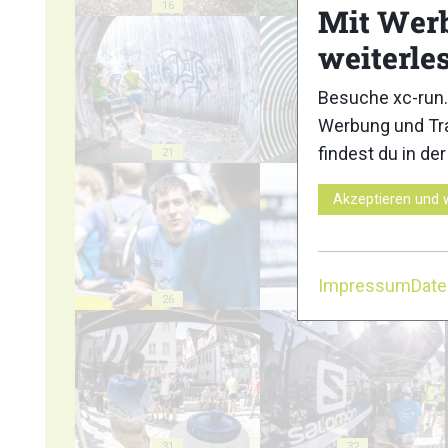
16
17
Mit Wer
weiterle
Besuche xc-run.
Werbung und Tra
findest du in de
21
22
Akzeptieren und 
Impressum
Dat
26
27
31
32