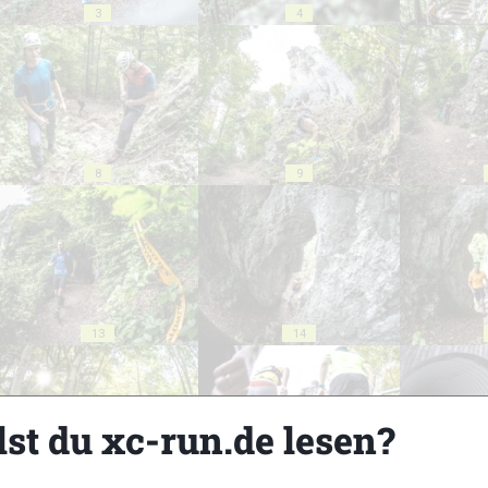
3
4
8
9
13
14
lst du xc-run.de lesen?