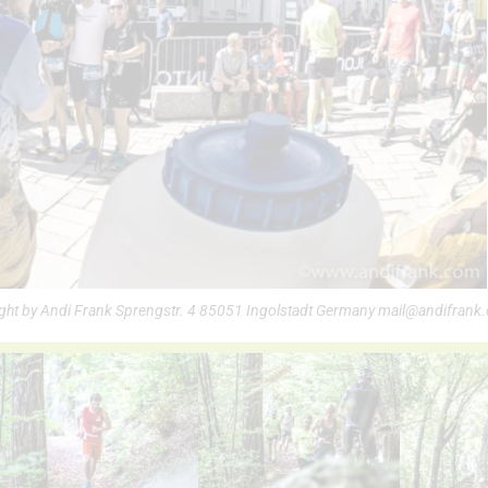
ght by Andi Frank Sprengstr. 4 85051 Ingolstadt Germany mail@andifrank