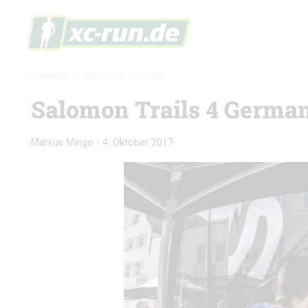
XC-RUN.DE
»
AKTUELLES
»
FOTOS
Salomon Trails 4 German
Markus Mingo
-
4. Oktober 2017