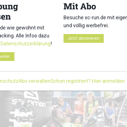
18
19
bung
Mit Abo
sen
Besuche xc-run.de mit eig
und völlig werbefrei.
de wie gewohnt mit
cking. Alle Infos dazu
Jetzt abonnieren
r
Datenschutzerklärung
!
23
24
weiter
enschutz
Abo verwalten
Schon registriert? Hier anmelden
28
29
33
34