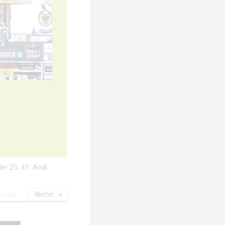
40
er 25, 41: Andi
urück
Weiter