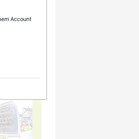
20
enem Account
25
30
35