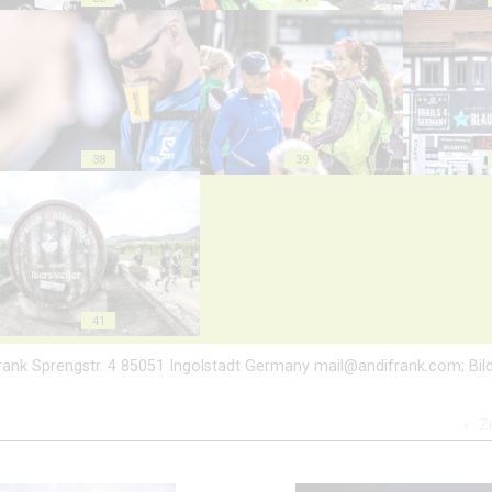
38
39
41
i Frank Sprengstr. 4 85051 Ingolstadt Germany mail@andifrank.com; Bild
Z