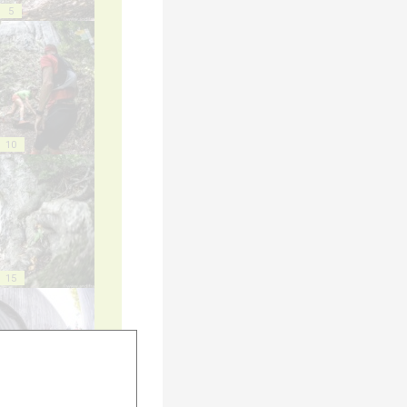
5
10
15