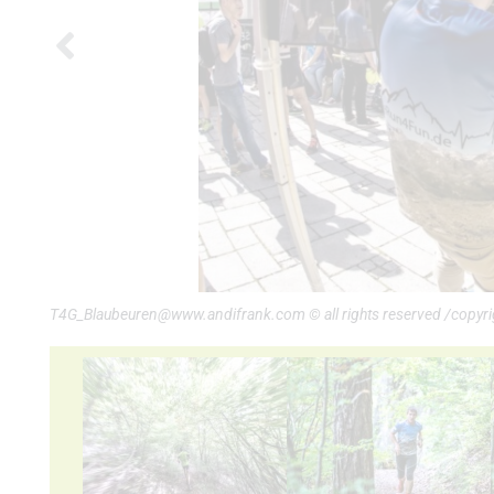
T4G_Blaubeuren@www.andifrank.com © all rights reserved /copyri