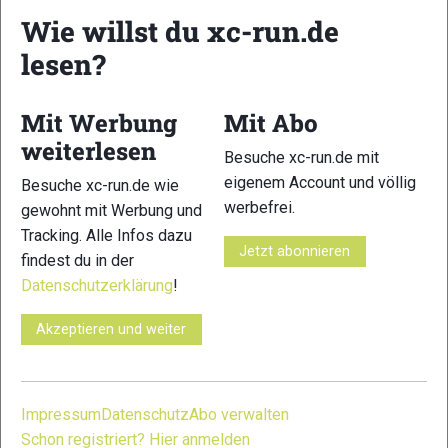
Wie willst du xc-run.de
lesen?
23
24
Mit Werbung
Mit Abo
weiterlesen
Besuche xc-run.de mit
eigenem Account und völlig
Besuche xc-run.de wie
werbefrei.
gewohnt mit Werbung und
Tracking. Alle Infos dazu
25
26
Jetzt abonnieren
findest du in der
Datenschutzerklärung
!
Akzeptieren und weiter
27
28
Impressum
Datenschutz
Abo verwalten
Schon registriert? Hier anmelden