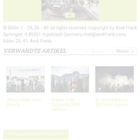
41
© Bilder 1 - 24, 26 - 40: all rights reserved /copyright by Andi Frank
Sprengstr. 4 85051 Ingolstadt Germany mail@andifrank.com;
Bilder 25, 41: Andi Frank;
VERWANDTE ARTIKEL
Zurück
Weiter
3Kings3Hills 2026:
Walser Trail
XC-RUN.DE beim
Galerie
Challenge 2026
ZUT2026: Galerie
Gallerie
Schreibe einen Kommentar