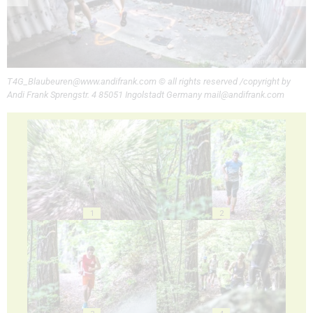
T4G_Blaubeuren@www.andifrank.com © all rights reserved /copyright by
Andi Frank Sprengstr. 4 85051 Ingolstadt Germany mail@andifrank.com
1
2