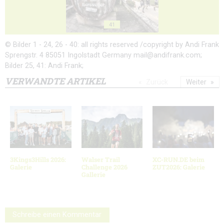
41
© Bilder 1 - 24, 26 - 40: all rights reserved /copyright by Andi Frank
Sprengstr. 4 85051 Ingolstadt Germany mail@andifrank.com;
Bilder 25, 41: Andi Frank;
VERWANDTE ARTIKEL
Zurück
Weiter
3Kings3Hills 2026:
Walser Trail
XC-RUN.DE beim
Galerie
Challenge 2026
ZUT2026: Galerie
Gallerie
Schreibe einen Kommentar