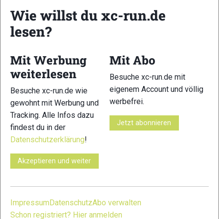
Wie willst du xc-run.de
lesen?
23
24
Mit Werbung
Mit Abo
weiterlesen
Besuche xc-run.de mit
eigenem Account und völlig
Besuche xc-run.de wie
werbefrei.
gewohnt mit Werbung und
Tracking. Alle Infos dazu
25
26
Jetzt abonnieren
findest du in der
Datenschutzerklärung
!
Akzeptieren und weiter
27
28
Impressum
Datenschutz
Abo verwalten
Schon registriert? Hier anmelden