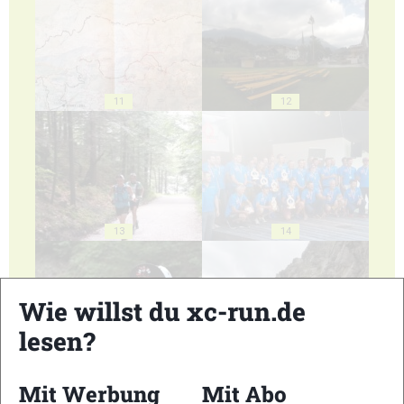
11
12
13
14
Wie willst du xc-run.de
lesen?
15
16
Mit Werbung
Mit Abo