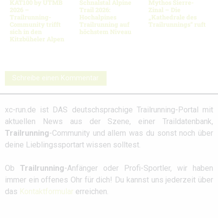
KAT100 by UTMB
Schnalstal Alpine
Mythos Sierre-
2026 –
Trail 2026:
Zinal – Die
Trailrunning-
Hochalpines
„Kathedrale des
Community trifft
Trailrunning auf
Trailrunnings“ ruft
sich in den
höchstem Niveau
Kitzbüheler Alpen
Schreibe einen Kommentar
xc-run.de ist DAS deutschsprachige Trailrunning-Portal mit
aktuellen News aus der Szene, einer Traildatenbank,
Trailrunning
-Community und allem was du sonst noch über
deine Lieblingssportart wissen solltest.
Ob
Trailrunning
-Anfänger oder Profi-Sportler, wir haben
immer ein offenes Ohr für dich! Du kannst uns jederzeit über
das
Kontaktformular
erreichen.