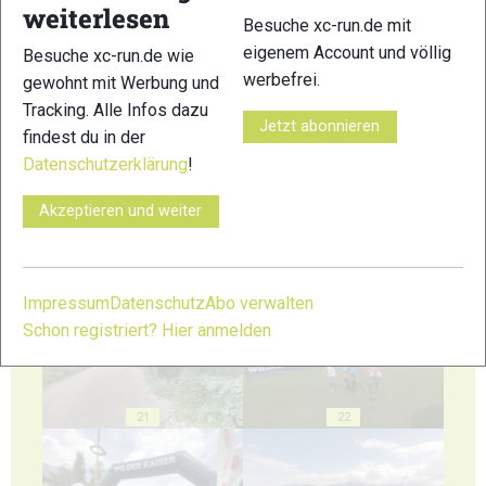
weiterlesen
Besuche xc-run.de mit
eigenem Account und völlig
Besuche xc-run.de wie
werbefrei.
gewohnt mit Werbung und
17
18
Tracking. Alle Infos dazu
Jetzt abonnieren
findest du in der
Datenschutzerklärung
!
Akzeptieren und weiter
19
20
Impressum
Datenschutz
Abo verwalten
Schon registriert? Hier anmelden
21
22