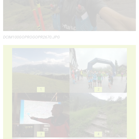
DCIM100GOPROGOPR2670.JPG
1
2
3
4