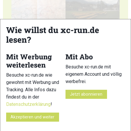
11
12
Wie willst du xc-run.de
lesen?
Mit Werbung
Mit Abo
weiterlesen
13
14
Besuche xc-run.de mit
eigenem Account und völlig
Besuche xc-run.de wie
werbefrei.
gewohnt mit Werbung und
Tracking. Alle Infos dazu
Jetzt abonnieren
findest du in der
Datenschutzerklärung
!
15
16
Akzeptieren und weiter