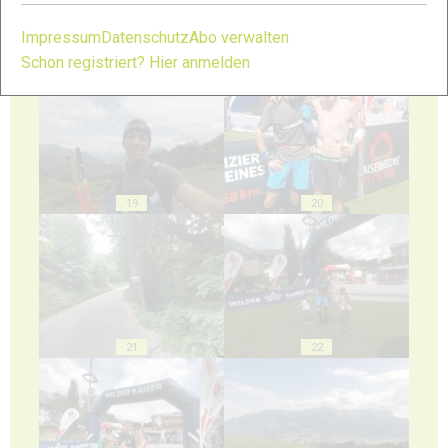
Impressum
Datenschutz
Abo verwalten
Schon registriert? Hier anmelden
17
18
19
20
21
22