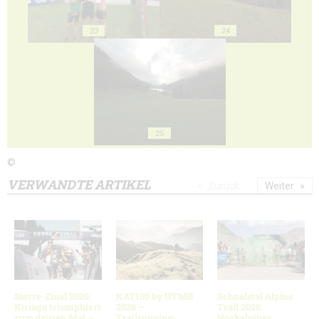
23
24
25
©
VERWANDTE ARTIKEL
Zurück
Weiter
Sierre-Zinal 2026:
KAT100 by UTMB
Schnalstal Alpine
Kiriago triumphiert
2026 –
Trail 2026:
zum dritten Mal –
Trailrunning-
Hochalpines