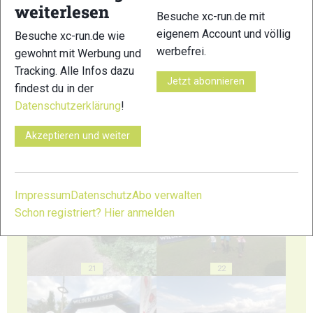
weiterlesen
Besuche xc-run.de mit
eigenem Account und völlig
Besuche xc-run.de wie
werbefrei.
gewohnt mit Werbung und
17
18
Tracking. Alle Infos dazu
Jetzt abonnieren
findest du in der
Datenschutzerklärung
!
Akzeptieren und weiter
19
20
Impressum
Datenschutz
Abo verwalten
Schon registriert? Hier anmelden
21
22