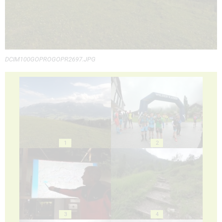
DCIM100GOPROGOPR2697.JPG
1
2
3
4