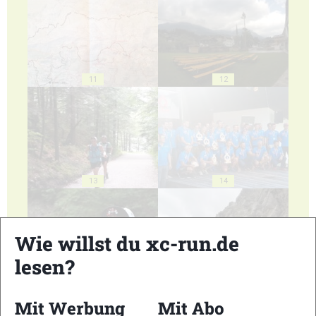
11
12
13
14
Wie willst du xc-run.de
lesen?
15
16
Mit Werbung
Mit Abo