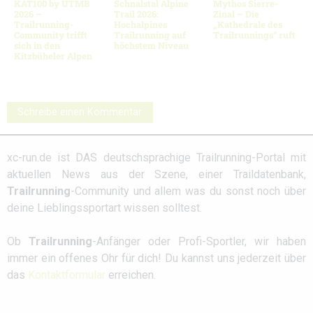
KAT100 by UTMB
Schnalstal Alpine
Mythos Sierre-
2026 –
Trail 2026:
Zinal – Die
Trailrunning-
Hochalpines
„Kathedrale des
Community trifft
Trailrunning auf
Trailrunnings“ ruft
sich in den
höchstem Niveau
Kitzbüheler Alpen
Schreibe einen Kommentar
xc-run.de ist DAS deutschsprachige Trailrunning-Portal mit
aktuellen News aus der Szene, einer Traildatenbank,
Trailrunning
-Community und allem was du sonst noch über
deine Lieblingssportart wissen solltest.
Ob
Trailrunning
-Anfänger oder Profi-Sportler, wir haben
immer ein offenes Ohr für dich! Du kannst uns jederzeit über
das
Kontaktformular
erreichen.