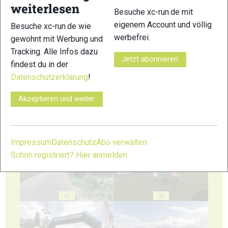
weiterlesen
Besuche xc-run.de mit
eigenem Account und völlig
Besuche xc-run.de wie
werbefrei.
gewohnt mit Werbung und
17
18
Tracking. Alle Infos dazu
Jetzt abonnieren
findest du in der
Datenschutzerklärung
!
Akzeptieren und weiter
19
20
Impressum
Datenschutz
Abo verwalten
Schon registriert? Hier anmelden
21
22