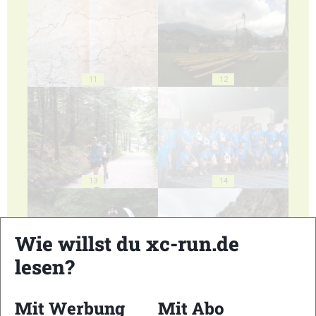
11
12
13
14
Wie willst du xc-run.de
lesen?
15
16
Mit Werbung
Mit Abo