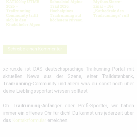
KAT100 by UTMB
Schnalstal Alpine
Mythos Sierre-
2026 –
Trail 2026:
Zinal – Die
Trailrunning-
Hochalpines
„Kathedrale des
Community trifft
Trailrunning auf
Trailrunnings“ ruft
sich in den
höchstem Niveau
Kitzbüheler Alpen
Schreibe einen Kommentar
xc-run.de ist DAS deutschsprachige Trailrunning-Portal mit
aktuellen News aus der Szene, einer Traildatenbank,
Trailrunning
-Community und allem was du sonst noch über
deine Lieblingssportart wissen solltest.
Ob
Trailrunning
-Anfänger oder Profi-Sportler, wir haben
immer ein offenes Ohr für dich! Du kannst uns jederzeit über
das
Kontaktformular
erreichen.