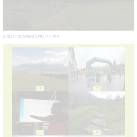
DCIM100GOPROGOPR2667.JPG
1
2
3
4