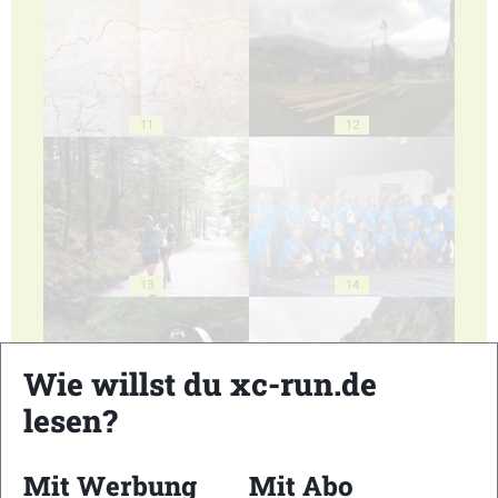
11
12
13
14
Wie willst du xc-run.de
lesen?
15
16
Mit Werbung
Mit Abo