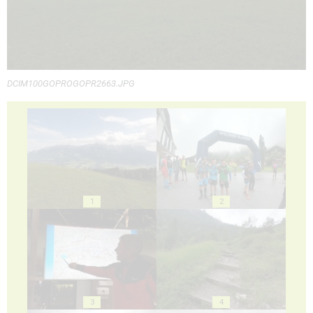
DCIM100GOPROGOPR2663.JPG
1
2
3
4