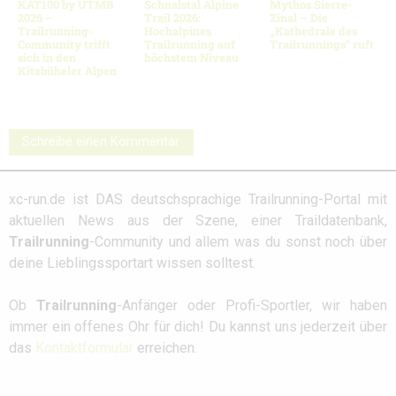
KAT100 by UTMB
Schnalstal Alpine
Mythos Sierre-
2026 –
Trail 2026:
Zinal – Die
Trailrunning-
Hochalpines
„Kathedrale des
Community trifft
Trailrunning auf
Trailrunnings“ ruft
sich in den
höchstem Niveau
Kitzbüheler Alpen
Schreibe einen Kommentar
xc-run.de ist DAS deutschsprachige Trailrunning-Portal mit
aktuellen News aus der Szene, einer Traildatenbank,
Trailrunning
-Community und allem was du sonst noch über
deine Lieblingssportart wissen solltest.
Ob
Trailrunning
-Anfänger oder Profi-Sportler, wir haben
immer ein offenes Ohr für dich! Du kannst uns jederzeit über
das
Kontaktformular
erreichen.