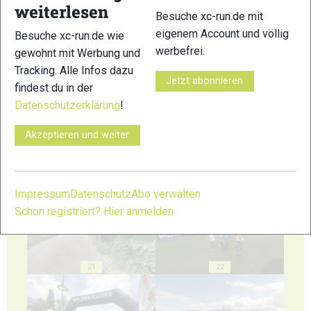
weiterlesen
Besuche xc-run.de mit
eigenem Account und völlig
Besuche xc-run.de wie
werbefrei.
gewohnt mit Werbung und
17
18
Tracking. Alle Infos dazu
Jetzt abonnieren
findest du in der
Datenschutzerklärung
!
Akzeptieren und weiter
19
20
Impressum
Datenschutz
Abo verwalten
Schon registriert? Hier anmelden
21
22