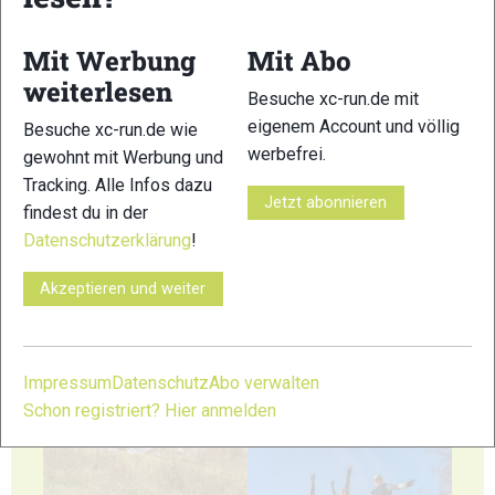
Mit Werbung
Mit Abo
weiterlesen
23
24
Besuche xc-run.de mit
eigenem Account und völlig
Besuche xc-run.de wie
werbefrei.
gewohnt mit Werbung und
Tracking. Alle Infos dazu
Jetzt abonnieren
findest du in der
Datenschutzerklärung
!
25
26
Akzeptieren und weiter
Impressum
Datenschutz
Abo verwalten
Schon registriert? Hier anmelden
27
28