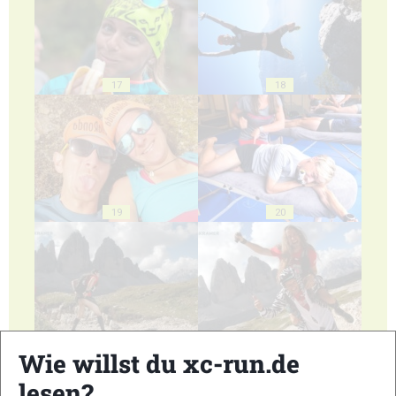
17
18
19
20
21
22
Wie willst du xc-run.de
lesen?