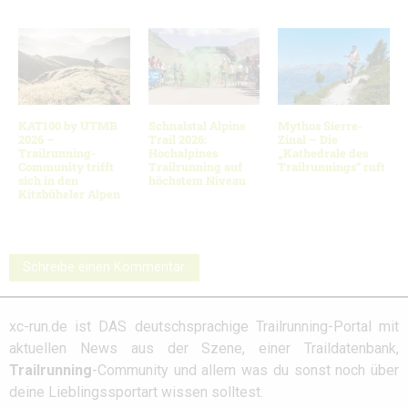
KAT100 by UTMB
Schnalstal Alpine
Mythos Sierre-
2026 –
Trail 2026:
Zinal – Die
Trailrunning-
Hochalpines
„Kathedrale des
Community trifft
Trailrunning auf
Trailrunnings“ ruft
sich in den
höchstem Niveau
Kitzbüheler Alpen
Schreibe einen Kommentar
xc-run.de ist DAS deutschsprachige Trailrunning-Portal mit
aktuellen News aus der Szene, einer Traildatenbank,
Trailrunning
-Community und allem was du sonst noch über
deine Lieblingssportart wissen solltest.