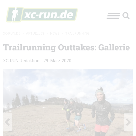
XC-RUN.DE
»
AKTUELLES
»
NEWS
»
TRAILRUNNING
Trailrunning Outtakes: Gallerie
XC-RUN Redaktion
-
29. März 2020