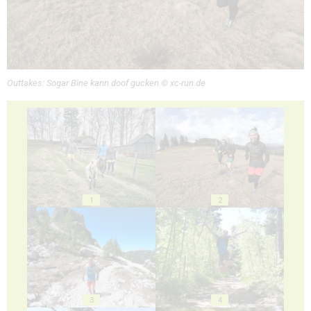
Outtakes: Sogar Bine kann doof gucken © xc-run.de
1
2
3
4