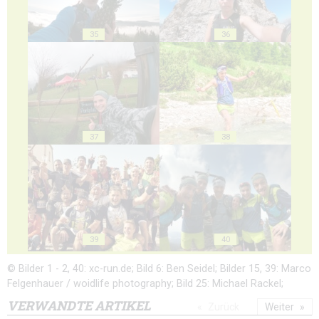
35
36
37
38
39
40
© Bilder 1 - 2, 40: xc-run.de; Bild 6: Ben Seidel; Bilder 15, 39: Marco
Felgenhauer / woidlife photography; Bild 25: Michael Rackel;
VERWANDTE ARTIKEL
Zurück
Weiter