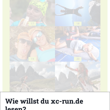
17
18
19
20
21
22
Wie willst du xc-run.de
lesen?