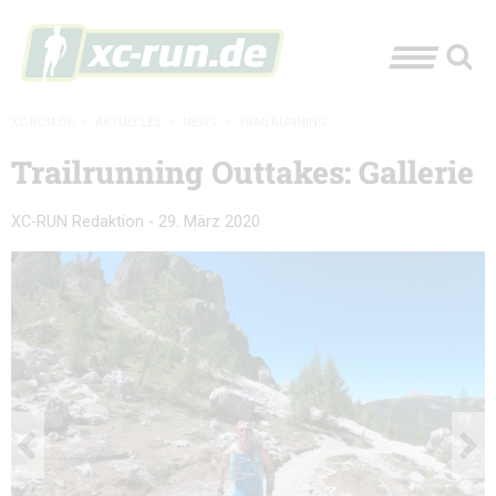
XC-RUN.DE
»
AKTUELLES
»
NEWS
»
TRAILRUNNING
Trailrunning Outtakes: Gallerie
XC-RUN Redaktion
-
29. März 2020