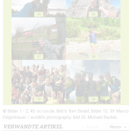
35
36
37
38
39
40
© Bilder 1 - 2, 40: xc-run.de; Bild 6: Ben Seidel; Bilder 15, 39: Marco
Felgenhauer / woidlife photography; Bild 25: Michael Rackel;
VERWANDTE ARTIKEL
Zurück
Weiter