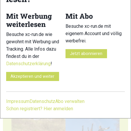
Mit Werbung
Mit Abo
weiterlesen
23
24
Besuche xc-run.de mit
eigenem Account und völlig
Besuche xc-run.de wie
werbefrei.
gewohnt mit Werbung und
Tracking. Alle Infos dazu
Jetzt abonnieren
findest du in der
Datenschutzerklärung
!
25
26
Akzeptieren und weiter
Impressum
Datenschutz
Abo verwalten
Schon registriert? Hier anmelden
27
28