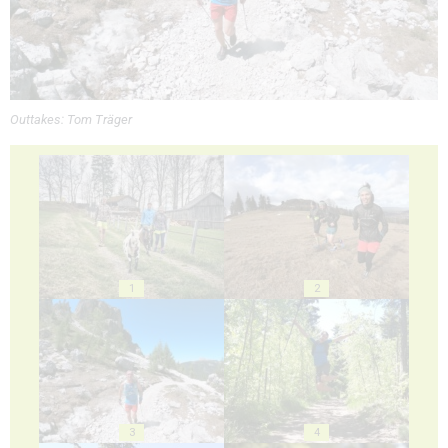
Outtakes: Tom Träger
1
2
3
4