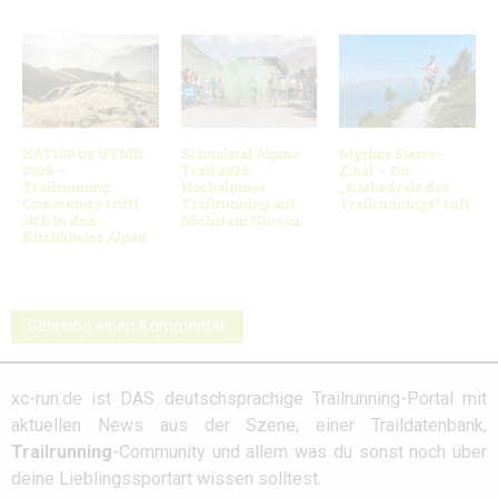
KAT100 by UTMB
Schnalstal Alpine
Mythos Sierre-
2026 –
Trail 2026:
Zinal – Die
Trailrunning-
Hochalpines
„Kathedrale des
Community trifft
Trailrunning auf
Trailrunnings“ ruft
sich in den
höchstem Niveau
Kitzbüheler Alpen
Schreibe einen Kommentar
xc-run.de ist DAS deutschsprachige Trailrunning-Portal mit
aktuellen News aus der Szene, einer Traildatenbank,
Trailrunning
-Community und allem was du sonst noch über
deine Lieblingssportart wissen solltest.