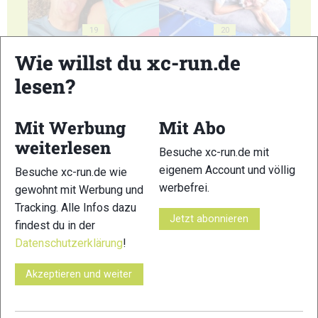
19
20
Wie willst du xc-run.de
lesen?
Mit Werbung
Mit Abo
21
22
weiterlesen
Besuche xc-run.de mit
eigenem Account und völlig
Besuche xc-run.de wie
werbefrei.
gewohnt mit Werbung und
Tracking. Alle Infos dazu
Jetzt abonnieren
findest du in der
23
24
Datenschutzerklärung
!
Akzeptieren und weiter