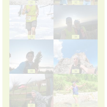
31
32
33
34
35
36
37
38