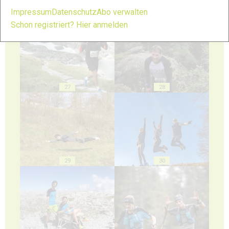
Impressum
Datenschutz
Abo verwalten
25
26
Schon registriert? Hier anmelden
27
28
29
30