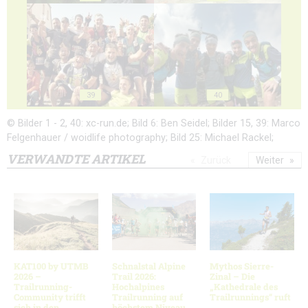
39
40
© Bilder 1 - 2, 40: xc-run.de; Bild 6: Ben Seidel; Bilder 15, 39: Marco
Felgenhauer / woidlife photography; Bild 25: Michael Rackel;
VERWANDTE ARTIKEL
Zurück
Weiter
KAT100 by UTMB
Schnalstal Alpine
Mythos Sierre-
2026 –
Trail 2026:
Zinal – Die
Trailrunning-
Hochalpines
„Kathedrale des
Community trifft
Trailrunning auf
Trailrunnings“ ruft
sich in den
höchstem Niveau