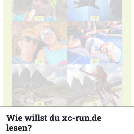
17
18
19
20
21
22
Wie willst du xc-run.de
lesen?