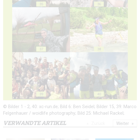
35
36
37
38
39
40
© Bilder 1 - 2, 40: xc-run.de; Bild 6: Ben Seidel; Bilder 15, 39: Marco
Felgenhauer / woidlife photography; Bild 25: Michael Rackel;
VERWANDTE ARTIKEL
Zurück
Weiter