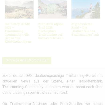
KAT100 by UTMB
Schnalstal Alpine
Mythos Sierre-
2026 –
Trail 2026:
Zinal – Die
Trailrunning-
Hochalpines
„Kathedrale des
Community trifft
Trailrunning auf
Trailrunnings“ ruft
sich in den
höchstem Niveau
Kitzbüheler Alpen
Schreibe einen Kommentar
xc-run.de ist DAS deutschsprachige Trailrunning-Portal mit
aktuellen News aus der Szene, einer Traildatenbank,
Trailrunning
-Community und allem was du sonst noch über
deine Lieblingssportart wissen solltest.
Ob
Trailrunning
-Anfänger oder Profi-Sportler, wir haben