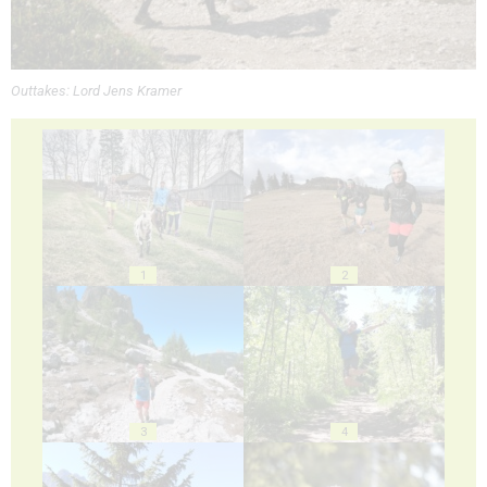
Outtakes: Lord Jens Kramer
1
2
3
4