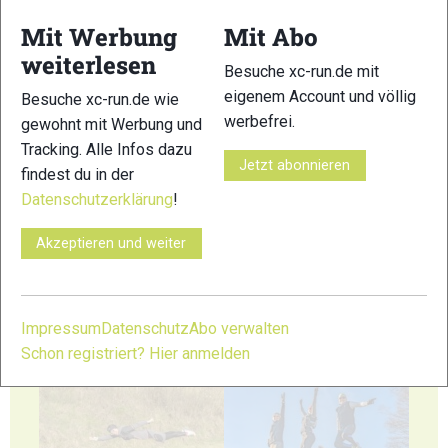
Mit Werbung
Mit Abo
23
24
weiterlesen
Besuche xc-run.de mit
eigenem Account und völlig
Besuche xc-run.de wie
werbefrei.
gewohnt mit Werbung und
Tracking. Alle Infos dazu
Jetzt abonnieren
findest du in der
25
26
Datenschutzerklärung
!
Akzeptieren und weiter
Impressum
Datenschutz
Abo verwalten
27
28
Schon registriert? Hier anmelden