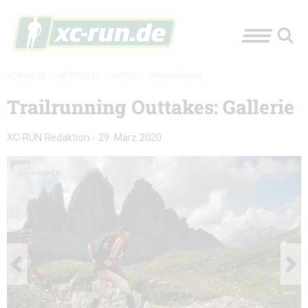
XC-RUN.DE
»
AKTUELLES
»
NEWS
»
TRAILRUNNING
Trailrunning Outtakes: Gallerie
XC-RUN Redaktion
-
29. März 2020