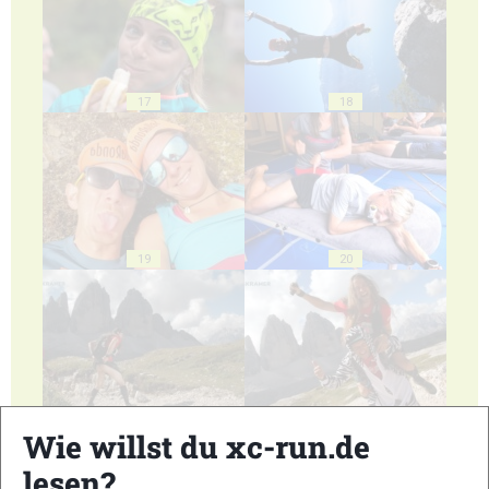
17
18
19
20
21
22
Wie willst du xc-run.de
lesen?