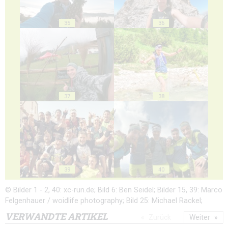
35
36
37
38
39
40
© Bilder 1 - 2, 40: xc-run.de; Bild 6: Ben Seidel; Bilder 15, 39: Marco
Felgenhauer / woidlife photography; Bild 25: Michael Rackel;
VERWANDTE ARTIKEL
Zurück
Weiter