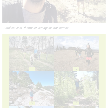
Outtakes: Josi Obermeier versägt die Konkurrenz
1
2
3
4