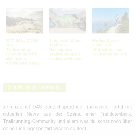
KAT100 by UTMB
Schnalstal Alpine
Mythos Sierre-
2026 –
Trail 2026:
Zinal – Die
Trailrunning-
Hochalpines
„Kathedrale des
Community trifft
Trailrunning auf
Trailrunnings“ ruft
sich in den
höchstem Niveau
Kitzbüheler Alpen
Schreibe einen Kommentar
xc-run.de ist DAS deutschsprachige Trailrunning-Portal mit
aktuellen News aus der Szene, einer Traildatenbank,
Trailrunning
-Community und allem was du sonst noch über
deine Lieblingssportart wissen solltest.