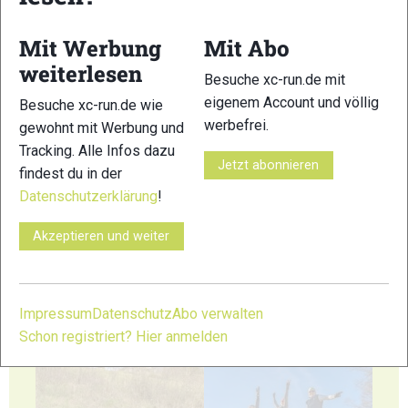
Mit Werbung
Mit Abo
weiterlesen
23
24
Besuche xc-run.de mit
eigenem Account und völlig
Besuche xc-run.de wie
werbefrei.
gewohnt mit Werbung und
Tracking. Alle Infos dazu
Jetzt abonnieren
findest du in der
Datenschutzerklärung
!
25
26
Akzeptieren und weiter
Impressum
Datenschutz
Abo verwalten
27
28
Schon registriert? Hier anmelden