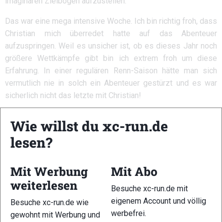
imaginären Zielbogen aufzustellen.
Das war eine mega intensive Woche. Ich bin richtig froh, dass
Christian mich überredet hatte auf das Abenteuer
aufzuspringen. Weil es unsicher ist, ob es dieses Jahr noch
größere Wettkämpfe gibt bin ich extrem froh um diese
Erfahrung. In einer regulären Renn-Saison hätte man sich
vermutlich nie in solch ein Abenteuer gestürzt und es war
sicherlich nicht das letzte mit Christian!
Bildergalerie
Wie willst du xc-run.de
lesen?
Mit Werbung
Mit Abo
weiterlesen
Besuche xc-run.de mit
eigenem Account und völlig
Besuche xc-run.de wie
1
2
werbefrei.
gewohnt mit Werbung und