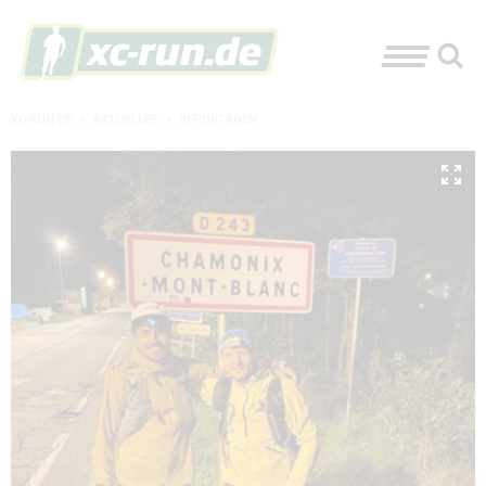
XC-RUN.DE
»
AKTUELLES
»
REPORTAGEN