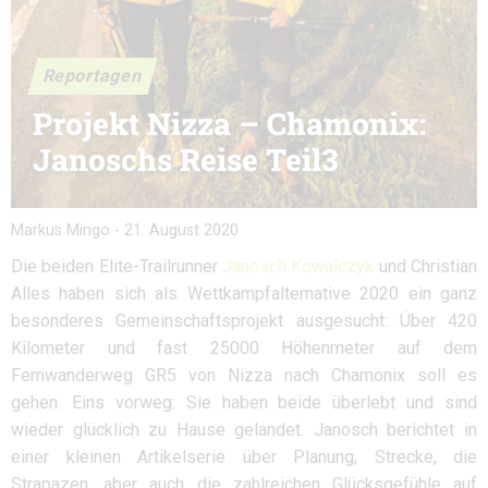
Reportagen
Projekt Nizza – Chamonix:
Janoschs Reise Teil3
Markus Mingo
-
21. August 2020
Die beiden Elite-Trailrunner
Janosch Kowalczyk
und Christian
Alles haben sich als Wettkampfalternative 2020 ein ganz
besonderes Gemeinschaftsprojekt ausgesucht: Über 420
Kilometer und fast 25000 Höhenmeter auf dem
Fernwanderweg GR5 von Nizza nach Chamonix soll es
gehen. Eins vorweg: Sie haben beide überlebt und sind
wieder glücklich zu Hause gelandet. Janosch berichtet in
einer kleinen Artikelserie über Planung, Strecke, die
Strapazen, aber auch die zahlreichen Glücksgefühle auf