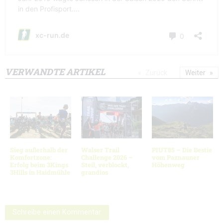
VERWANDTE ARTIKEL
Zurück
Weiter
Sieg außerhalb der
Walser Trail
PIUT85 – Die Bestie
Komfortzone:
Challenge 2026 –
vom Paznauner
Erfolg beim 3Kings
Steil, verblockt,
Höhenweg
3Hills in Haidmühle
grandios
Schreibe einen Kommentar