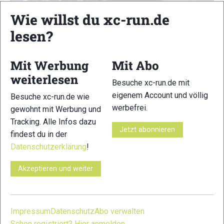
Wie willst du xc-run.de
lesen?
Mit Werbung
Mit Abo
weiterlesen
Besuche xc-run.de mit
eigenem Account und völlig
Besuche xc-run.de wie
werbefrei.
gewohnt mit Werbung und
Tracking. Alle Infos dazu
Jetzt abonnieren
findest du in der
Athleten Porträt: Katharina Hartmuth
Datenschutzerklärung
!
National
Akzeptieren und weiter
Christian Mayer
-
1. März 2024
Im vergangenen Jahr konnte Katharina Hartmuth richtig
durchstarten und wurde zu recht Deutschlands erfolgreichste
Trailrunnerin.
Impressum
Datenschutz
Abo verwalten
Schon registriert? Hier anmelden