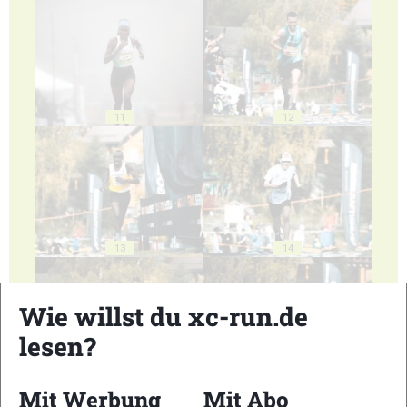
11
12
13
14
Wie willst du xc-run.de
lesen?
15
16
Mit Werbung
Mit Abo