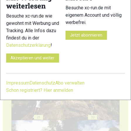
weiterlesen
Besuche xc-run.de mit
eigenem Account und völlig
Besuche xc-run.de wie
werbefrei.
gewohnt mit Werbung und
Tracking. Alle Infos dazu
17
18
Jetzt abonnieren
findest du in der
Datenschutzerklärung
!
Akzeptieren und weiter
19
20
Impressum
Datenschutz
Abo verwalten
Schon registriert? Hier anmelden
21
22