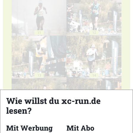
11
12
13
14
Wie willst du xc-run.de
lesen?
15
16
Mit Werbung
Mit Abo