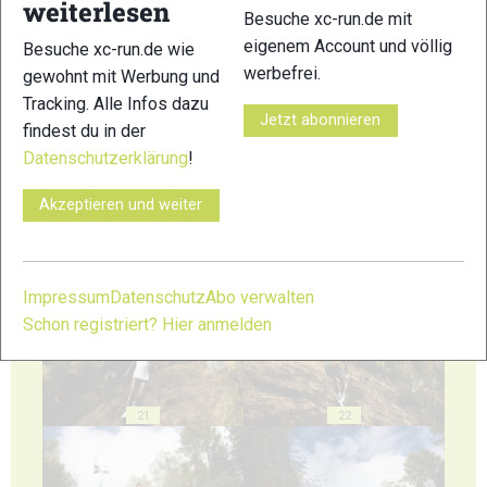
weiterlesen
Besuche xc-run.de mit
eigenem Account und völlig
Besuche xc-run.de wie
werbefrei.
gewohnt mit Werbung und
Tracking. Alle Infos dazu
17
18
Jetzt abonnieren
findest du in der
Datenschutzerklärung
!
Akzeptieren und weiter
19
20
Impressum
Datenschutz
Abo verwalten
Schon registriert? Hier anmelden
21
22