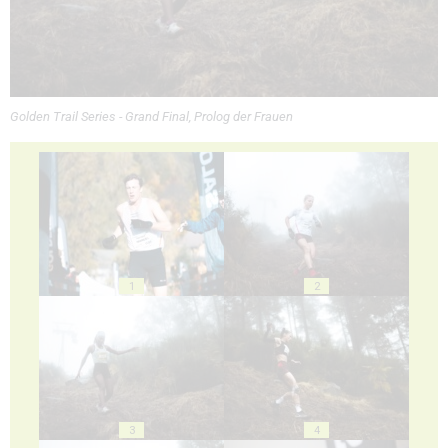
Golden Trail Series - Grand Final, Prolog der Frauen
1
2
3
4