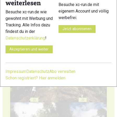
weiterlesen
Besuche xc-run.de mit
eigenem Account und völlig
Besuche xc-run.de wie
werbefrei.
gewohnt mit Werbung und
Tracking. Alle Infos dazu
17
18
Jetzt abonnieren
findest du in der
Datenschutzerklärung
!
Akzeptieren und weiter
19
20
Impressum
Datenschutz
Abo verwalten
Schon registriert? Hier anmelden
21
22