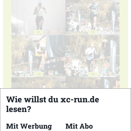
11
12
13
14
Wie willst du xc-run.de
lesen?
15
16
Mit Werbung
Mit Abo