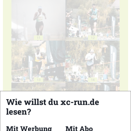
11
12
13
14
Wie willst du xc-run.de
lesen?
15
16
Mit Werbung
Mit Abo