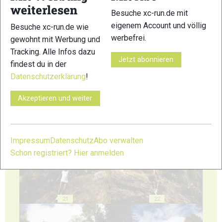
weiterlesen
Besuche xc-run.de mit
eigenem Account und völlig
Besuche xc-run.de wie
werbefrei.
gewohnt mit Werbung und
Tracking. Alle Infos dazu
17
18
Jetzt abonnieren
findest du in der
Datenschutzerklärung
!
Akzeptieren und weiter
19
20
Impressum
Datenschutz
Abo verwalten
Schon registriert? Hier anmelden
21
22