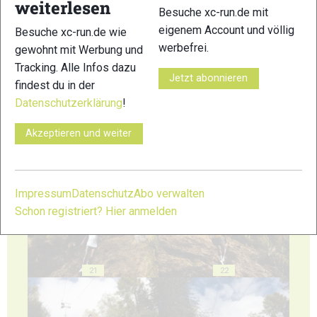
weiterlesen
Besuche xc-run.de mit
eigenem Account und völlig
Besuche xc-run.de wie
werbefrei.
gewohnt mit Werbung und
Tracking. Alle Infos dazu
17
18
Jetzt abonnieren
findest du in der
Datenschutzerklärung
!
Akzeptieren und weiter
19
20
Impressum
Datenschutz
Abo verwalten
Schon registriert? Hier anmelden
21
22