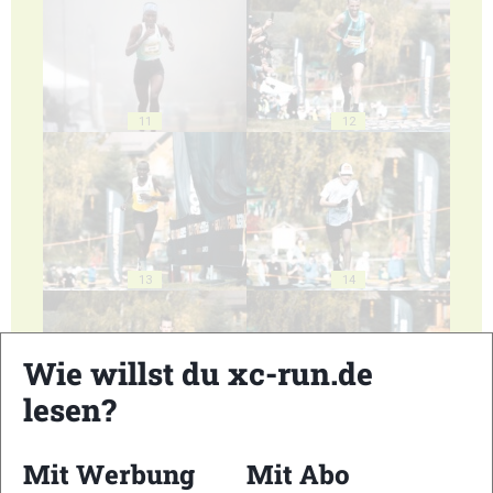
11
12
13
14
Wie willst du xc-run.de
lesen?
15
16
Mit Werbung
Mit Abo