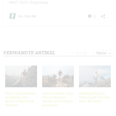
VERWANDTE ARTIKEL
Zurück
Weiter
Elliott und Pannone
Extremwetter beim
Yading Skyrace:
gewinnen den
Ibarra Skyrace:
Höhenjagd auf dem
Beast of Big Creek
Quispe und Nilsson
Dach der Welt
Skyrace
gewinnen