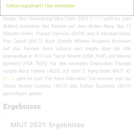
Über die 60k sorgte der in Deutschland lebende Franzose
Schon registriert? Hier anmelden
Pierre-Emmanuel Alexandre für einen Paukenschlag. Der
Sieger des Heidelberg Ultra-Trails 2021 (
HIER
geht es zum
Artikel) beendete das Rennen auf dem dritten Rang. Nur 15
Minuten hinter Thibaut Garrivier (6h18) und 9 Minuten hinter
Pau Capell (6h27). Auch Dynafit Athletin Rosanna Buchauer
lief das Rennen ihres Lebens und siegte über die 60k
unantastbar in 7h15 vor Taylor Nowlin (USA 7h42) und Marine
Quintard (FRA 7h53). Für den nächsten Deutschen Triumph
sorgte Anna Hahner (4h20) mit dem 3. Rang beim MIUT 42
(
HIER
geht es zum Pre-Race Interview). Sie musste sich nur
Sheila Avilés Castano (4h01) und Esther Eustache (4h15)
geschlagen geben.
Ergebnisse