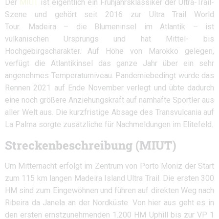
Der
MIUT
ist eigentlich ein Frühjahrsklassiker der Ultra-Trail-
Szene und gehört seit 2016 zur Ultra Trail World
Tour. Madeira – die Blumeninsel im Atlantik – ist
vulkanischen Ursprungs und hat Mittel- bis
Hochgebirgscharakter. Auf Höhe von Marokko gelegen,
verfügt die Atlantikinsel das ganze Jahr über ein sehr
angenehmes Temperaturniveau. Pandemiebedingt wurde das
Rennen 2021 auf Ende November verlegt und übte dadurch
eine noch größere Anziehungskraft auf namhafte Sportler aus
aller Welt aus. Die kurzfristige Absage des Transvulcania auf
La Palma sorgte zusätzliche für Nachmeldungen im Elitefeld.
Streckenbeschreibung (MIUT)
Um Mitternacht erfolgt im Zentrum von Porto Moniz der Start
zum 115 km langen Madeira Island Ultra Trail. Die ersten 300
HM sind zum Eingewöhnen und führen auf direkten Weg nach
Ribeira da Janela an der Nordküste. Von hier aus geht es in
den ersten ernstzunehmenden 1.200 HM Uphill bis zur VP 1