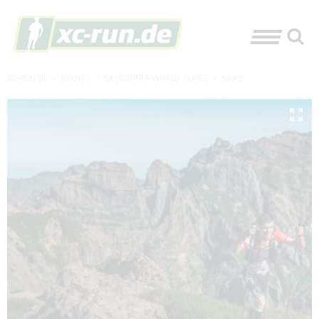
XC-RUN.DE
»
EVENTS
»
SKYRUNNER WORLD SERIES
»
NEWS