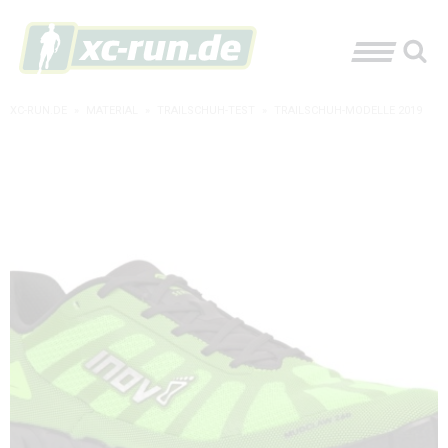
XC-RUN.DE
»
MATERIAL
»
TRAILSCHUH-TEST
»
TRAILSCHUH-MODELLE 2019