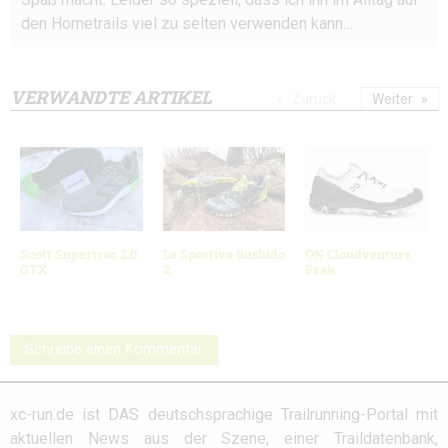
den Hometrails viel zu selten verwenden kann…
VERWANDTE ARTIKEL
Zurück
Weiter
Scott Supertrac 2.0
La Sportiva Bushido
ON Cloudventure
GTX
2
Peak
Schreibe einen Kommentar
xc-run.de ist DAS deutschsprachige Trailrunning-Portal mit
aktuellen News aus der Szene, einer Traildatenbank,