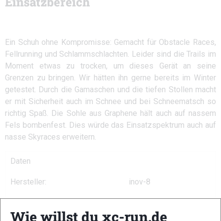
Einsatzbereich
Ein Schuh ohne Kompromisse: Gemacht für Obstacle Races,
Fellrunning und Schlammschlachten. Leider sind die Trails im
Moment etwas zu trocken, um dieses Gerät an seine
Grenzen zu bringen. Wir hätten ihn gerne bereits im Winter
getestet. Durch die Gamaschen und die tiefen Stollen macht
er mit Sicherheit auch im Schnee und bei Schneematsch so
richtig Spaß. Die Sohle aus Graphene hält auch auf nassem
Fels bombenfest. Dies würde das Einsatzspektrum auch auf
nasse Skyraces erweitern.
Daten
Hersteller:
inov-8
Modell:
Mudclaw G 260
Wie willst du xc-run.de