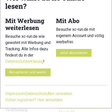
Gewicht:
260 g (EU 42)
lesen?
Sprengung:
4 Millimeter
Mit Werbung
Mit Abo
Empf. Verkaufspreis:
165 €
weiterlesen
Besuche xc-run.de mit
eigenem Account und völlig
Besuche xc-run.de wie
werbefrei.
gewohnt mit Werbung und
Tracking. Alle Infos dazu
Jetzt abonnieren
Vergleichbare Schuhe
findest du in der
Datenschutzerklärung
!
VJ iRock2
Akzeptieren und weiter
Salming Elements 2
Impressum
Datenschutz
Abo verwalten
TESTERGEBNIS
Schon registriert? Hier anmelden
Verarbeitung