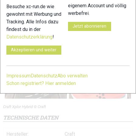
eigenem Account und völlig
Besuche xc-run.de wie
Zur Klassifizierung
werbefrei.
gewohnt mit Werbung und
Tracking. Alle Infos dazu
Trailschuh-ABC (Glossar)
Jetzt abonnieren
findest du in der
Datenschutzerklärung
!
Akzeptieren und weiter
Impressum
Datenschutz
Abo verwalten
Schon registriert? Hier anmelden
Craft Xplor Hybrid © Craft
TECHNISCHE DATEN
Hersteller:
Craft