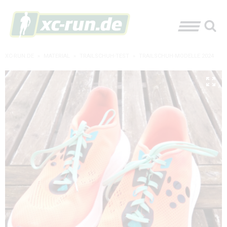
XC-RUN.DE
»
MATERIAL
»
TRAILSCHUH-TEST
»
TRAILSCHUH-MODELLE 2024