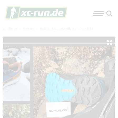
XC-RUN.DE
»
THEMEN
»
TRAILRUNNING IM WINTER
»
SCHUHE