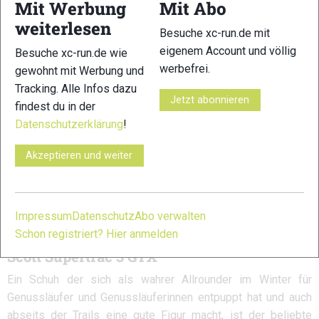
Mit Werbung
Mit Abo
weiterlesen
Besuche xc-run.de mit
eigenem Account und völlig
Besuche xc-run.de wie
werbefrei.
gewohnt mit Werbung und
Tracking. Alle Infos dazu
Jetzt abonnieren
findest du in der
Datenschutzerklärung
!
Akzeptieren und weiter
Impressum
Datenschutz
Abo verwalten
Schon registriert? Hier anmelden
Scott Supertrac 3 GTX
Ein Schuh der sich als wahrer Allrounder im Winter für
Genussläufer und Genussläuferinnen entpuppt hat und auch
abseits der Trails eine gute Figur macht, ist der beliebte