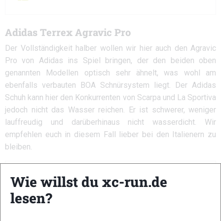
Adidas Terrex Agravic Pro
Der Vollständigkeit halber wollen wir hier auch den Agravic
Pro von Adidas ins Spiel bringen, der den beiden oben
genannten Modellen optisch sehr ähnelt, was wohl am
ebenfalls verbauten BOA Schnürsystem liegt. Der Adidas
Schuh kann hier den Konkurrenten von Scarpa und La Sportiva
jedoch nicht das Wasser reichen. Er ist schwerer, weniger
lauffreudig und darüberhinaus nicht wasserdicht. Wir
empfehlen euch in diesem Fall lieber bei den Italienern zu
bleiben.
Wie willst du xc-run.de
lesen?